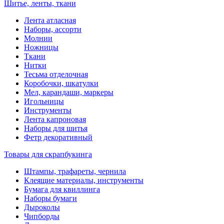
Шитье, ленты, ткани
Лента атласная
Наборы, ассорти
Молнии
Ножницы
Ткани
Нитки
Тесьма отделочная
Коробочки, шкатулки
Мел, карандаши, маркеры
Игольницы
Инструменты
Лента капроновая
Наборы для шитья
Фетр декоративный
Товары для скрапбукинга
Штампы, трафареты, чернила
Клеящие материалы, инструменты
Бумага для квиллинга
Наборы бумаги
Дыроколы
Чипборды