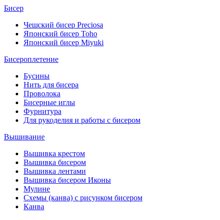
Бисер
Чешский бисер Preciosa
Японский бисер Toho
Японский бисер Miyuki
Бисероплетение
Бусины
Нить для бисера
Проволока
Бисерные иглы
Фурнитура
Для рукоделия и работы с бисером
Вышивание
Вышивка крестом
Вышивка бисером
Вышивка лентами
Вышивка бисером Иконы
Мулине
Схемы (канва) с рисунком бисером
Канва