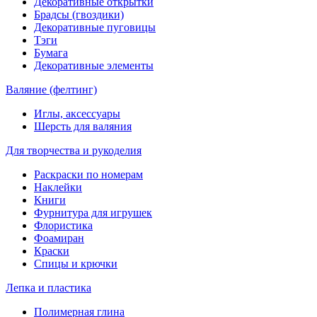
Декоративные открытки
Брадсы (гвоздики)
Декоративные пуговицы
Тэги
Бумага
Декоративные элементы
Валяние (фелтинг)
Иглы, аксессуары
Шерсть для валяния
Для творчества и рукоделия
Раскраски по номерам
Наклейки
Книги
Фурнитура для игрушек
Флористика
Фоамиран
Краски
Спицы и крючки
Лепка и пластика
Полимерная глина