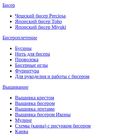
Бисер
Чешский бисер Preciosa
Японский бисер Toho
Японский бисер Miyuki
Бисероплетение
Бусины
Нить для бисера
Проволока
Бисерные иглы
Фурнитура
Для рукоделия и работы с бисером
Вышивание
Вышивка крестом
Вышивка бисером
Вышивка лентами
Вышивка бисером Иконы
Мулине
Схемы (канва) с рисунком бисером
Канва