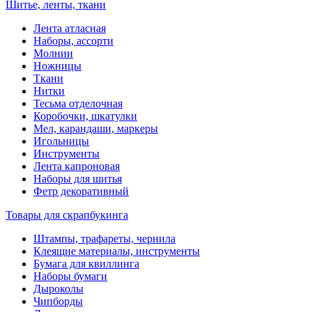
Шитье, ленты, ткани
Лента атласная
Наборы, ассорти
Молнии
Ножницы
Ткани
Нитки
Тесьма отделочная
Коробочки, шкатулки
Мел, карандаши, маркеры
Игольницы
Инструменты
Лента капроновая
Наборы для шитья
Фетр декоративный
Товары для скрапбукинга
Штампы, трафареты, чернила
Клеящие материалы, инструменты
Бумага для квиллинга
Наборы бумаги
Дыроколы
Чипборды