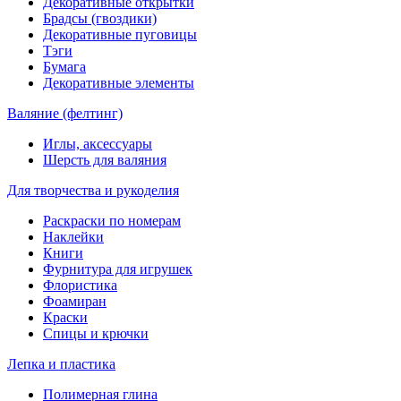
Декоративные открытки
Брадсы (гвоздики)
Декоративные пуговицы
Тэги
Бумага
Декоративные элементы
Валяние (фелтинг)
Иглы, аксессуары
Шерсть для валяния
Для творчества и рукоделия
Раскраски по номерам
Наклейки
Книги
Фурнитура для игрушек
Флористика
Фоамиран
Краски
Спицы и крючки
Лепка и пластика
Полимерная глина