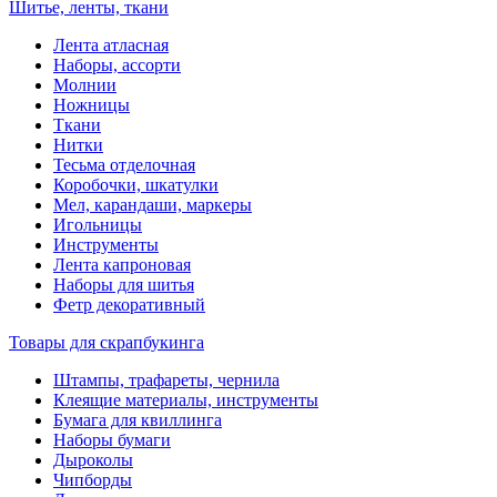
Шитье, ленты, ткани
Лента атласная
Наборы, ассорти
Молнии
Ножницы
Ткани
Нитки
Тесьма отделочная
Коробочки, шкатулки
Мел, карандаши, маркеры
Игольницы
Инструменты
Лента капроновая
Наборы для шитья
Фетр декоративный
Товары для скрапбукинга
Штампы, трафареты, чернила
Клеящие материалы, инструменты
Бумага для квиллинга
Наборы бумаги
Дыроколы
Чипборды