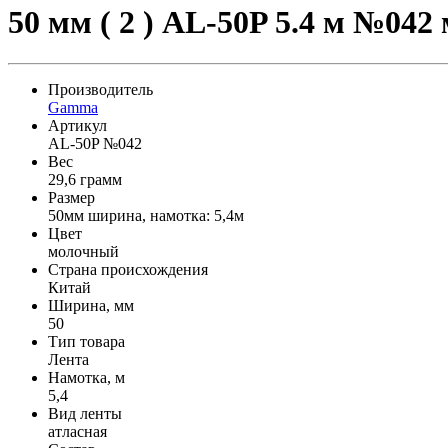
50 мм ( 2 ) AL-50P 5.4 м №04
Производитель
Gamma
Артикул
AL-50P №042
Вес
29,6 грамм
Размер
50мм ширина, намотка: 5,4м
Цвет
молочный
Страна происхождения
Китай
Ширина, мм
50
Тип товара
Лента
Намотка, м
5,4
Вид ленты
атласная