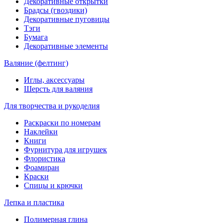
Декоративные открытки
Брадсы (гвоздики)
Декоративные пуговицы
Тэги
Бумага
Декоративные элементы
Валяние (фелтинг)
Иглы, аксессуары
Шерсть для валяния
Для творчества и рукоделия
Раскраски по номерам
Наклейки
Книги
Фурнитура для игрушек
Флористика
Фоамиран
Краски
Спицы и крючки
Лепка и пластика
Полимерная глина