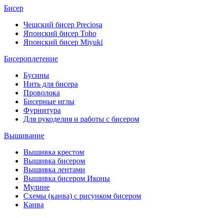
Бисер
Чешский бисер Preciosa
Японский бисер Toho
Японский бисер Miyuki
Бисероплетение
Бусины
Нить для бисера
Проволока
Бисерные иглы
Фурнитура
Для рукоделия и работы с бисером
Вышивание
Вышивка крестом
Вышивка бисером
Вышивка лентами
Вышивка бисером Иконы
Мулине
Схемы (канва) с рисунком бисером
Канва