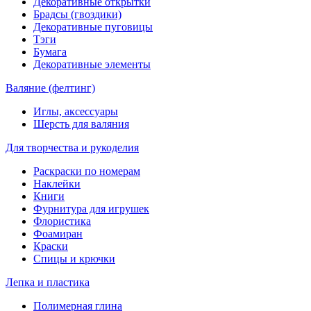
Декоративные открытки
Брадсы (гвоздики)
Декоративные пуговицы
Тэги
Бумага
Декоративные элементы
Валяние (фелтинг)
Иглы, аксессуары
Шерсть для валяния
Для творчества и рукоделия
Раскраски по номерам
Наклейки
Книги
Фурнитура для игрушек
Флористика
Фоамиран
Краски
Спицы и крючки
Лепка и пластика
Полимерная глина