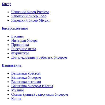
Бисер
Чешский бисер Preciosa
Японский бисер Toho
Японский бисер Miyuki
Бисероплетение
Бусины
Нить для бисера
Проволока
Бисерные иглы
Фурнитура
Для рукоделия и работы с бисером
Вышивание
Вышивка крестом
Вышивка бисером
Вышивка лентами
Вышивка бисером Иконы
Мулине
Схемы (канва) с рисунком бисером
Канва