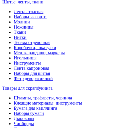
Шитье, ленты, ткани
Лента атласная
Наборы, ассорти
Молнии
Ножницы
Ткани
Нитки
Тесьма отделочная
Коробочки, шкатулки
Мел, карандаши, маркеры
Игольницы
Инструменты
Лента капроновая
Наборы для шитья
Фетр декоративный
Товары для скрапбукинга
Штампы, трафареты, чернила
Клеящие материалы, инструменты
Бумага для квиллинга
Наборы бумаги
Дыроколы
Чипборды