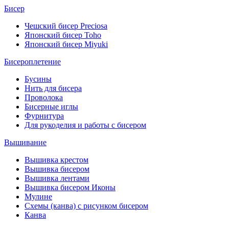
Бисер
Чешский бисер Preciosa
Японский бисер Toho
Японский бисер Miyuki
Бисероплетение
Бусины
Нить для бисера
Проволока
Бисерные иглы
Фурнитура
Для рукоделия и работы с бисером
Вышивание
Вышивка крестом
Вышивка бисером
Вышивка лентами
Вышивка бисером Иконы
Мулине
Схемы (канва) с рисунком бисером
Канва