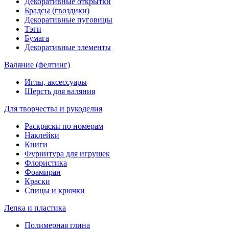
Декоративные открытки
Брадсы (гвоздики)
Декоративные пуговицы
Тэги
Бумага
Декоративные элементы
Валяние (фелтинг)
Иглы, аксессуары
Шерсть для валяния
Для творчества и рукоделия
Раскраски по номерам
Наклейки
Книги
Фурнитура для игрушек
Флористика
Фоамиран
Краски
Спицы и крючки
Лепка и пластика
Полимерная глина