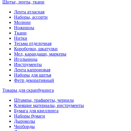
Шитье, ленты, ткани
Лента атласная
Наборы, ассорти
Молнии
Ножницы
Ткани
Нитки
Тесьма отделочная
Коробочки, шкатулки
Мел, карандаши, маркеры
Игольницы
Инструменты
Лента капроновая
Наборы для шитья
Фетр декоративный
Товары для скрапбукинга
Штампы, трафареты, чернила
Клеящие материалы, инструменты
Бумага для квиллинга
Наборы бумаги
Дыроколы
Чипборды