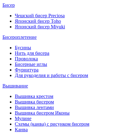
Бисер
Чешский бисер Preciosa
Японский бисер Toho
Японский бисер Miyuki
Бисероплетение
Бусины
Нить для бисера
Проволока
Бисерные иглы
Фурнитура
Для рукоделия и работы с бисером
Вышивание
Вышивка крестом
Вышивка бисером
Вышивка лентами
Вышивка бисером Иконы
Мулине
Схемы (канва) с рисунком бисером
Канва