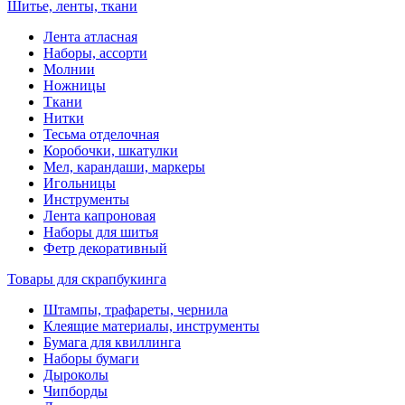
Шитье, ленты, ткани
Лента атласная
Наборы, ассорти
Молнии
Ножницы
Ткани
Нитки
Тесьма отделочная
Коробочки, шкатулки
Мел, карандаши, маркеры
Игольницы
Инструменты
Лента капроновая
Наборы для шитья
Фетр декоративный
Товары для скрапбукинга
Штампы, трафареты, чернила
Клеящие материалы, инструменты
Бумага для квиллинга
Наборы бумаги
Дыроколы
Чипборды