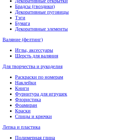
Декоративные открытки
Брадсы (гвоздики)
Декоративные пуговицы
Тэги
Бумага
Декоративные элементы
Валяние (фелтинг)
Иглы, аксессуары
Шерсть для валяния
Для творчества и рукоделия
Раскраски по номерам
Наклейки
Книги
Фурнитура для игрушек
Флористика
Фоамиран
Краски
Спицы и крючки
Лепка и пластика
Полимерная глина