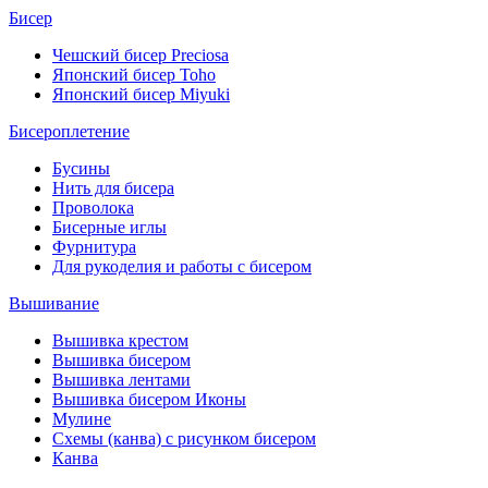
Бисер
Чешский бисер Preciosa
Японский бисер Toho
Японский бисер Miyuki
Бисероплетение
Бусины
Нить для бисера
Проволока
Бисерные иглы
Фурнитура
Для рукоделия и работы с бисером
Вышивание
Вышивка крестом
Вышивка бисером
Вышивка лентами
Вышивка бисером Иконы
Мулине
Схемы (канва) с рисунком бисером
Канва