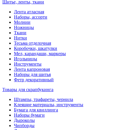
Шитье, ленты, ткани
Лента атласная
Наборы, ассорти
Молнии
Ножницы
Ткани
Нитки
Тесьма отделочная
Коробочки, шкатулки
Мел, карандаши, маркеры
Игольницы
Инструменты
Лента капроновая
Наборы для шитья
Фетр декоративный
Товары для скрапбукинга
Штампы, трафареты, чернила
Клеящие материалы, инструменты
Бумага для квиллинга
Наборы бумаги
Дыроколы
Чипборды