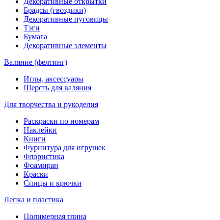
Декоративные открытки
Брадсы (гвоздики)
Декоративные пуговицы
Тэги
Бумага
Декоративные элементы
Валяние (фелтинг)
Иглы, аксессуары
Шерсть для валяния
Для творчества и рукоделия
Раскраски по номерам
Наклейки
Книги
Фурнитура для игрушек
Флористика
Фоамиран
Краски
Спицы и крючки
Лепка и пластика
Полимерная глина