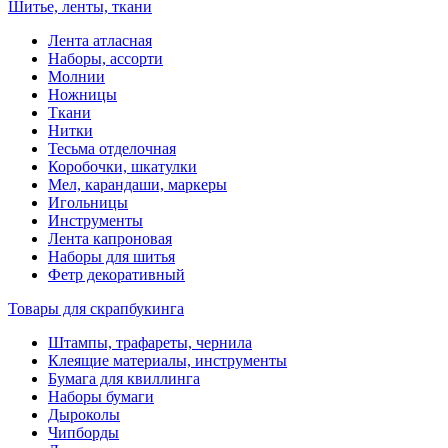
Шитье, ленты, ткани
Лента атласная
Наборы, ассорти
Молнии
Ножницы
Ткани
Нитки
Тесьма отделочная
Коробочки, шкатулки
Мел, карандаши, маркеры
Игольницы
Инструменты
Лента капроновая
Наборы для шитья
Фетр декоративный
Товары для скрапбукинга
Штампы, трафареты, чернила
Клеящие материалы, инструменты
Бумага для квиллинга
Наборы бумаги
Дыроколы
Чипборды