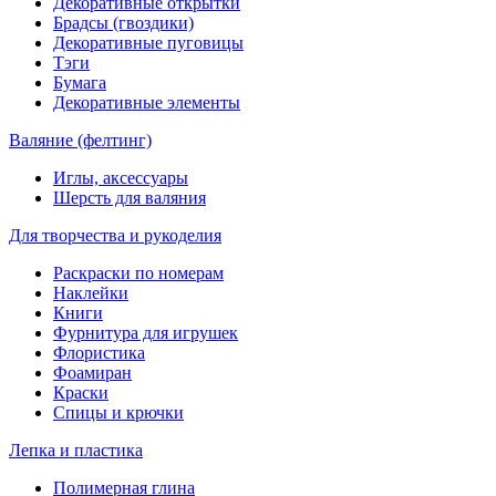
Декоративные открытки
Брадсы (гвоздики)
Декоративные пуговицы
Тэги
Бумага
Декоративные элементы
Валяние (фелтинг)
Иглы, аксессуары
Шерсть для валяния
Для творчества и рукоделия
Раскраски по номерам
Наклейки
Книги
Фурнитура для игрушек
Флористика
Фоамиран
Краски
Спицы и крючки
Лепка и пластика
Полимерная глина