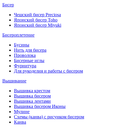
Бисер
Чешский бисер Preciosa
Японский бисер Toho
Японский бисер Miyuki
Бисероплетение
Бусины
Нить для бисера
Проволока
Бисерные иглы
Фурнитура
Для рукоделия и работы с бисером
Вышивание
Вышивка крестом
Вышивка бисером
Вышивка лентами
Вышивка бисером Иконы
Мулине
Схемы (канва) с рисунком бисером
Канва