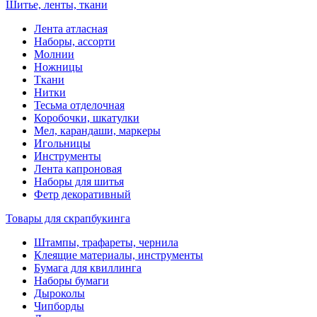
Шитье, ленты, ткани
Лента атласная
Наборы, ассорти
Молнии
Ножницы
Ткани
Нитки
Тесьма отделочная
Коробочки, шкатулки
Мел, карандаши, маркеры
Игольницы
Инструменты
Лента капроновая
Наборы для шитья
Фетр декоративный
Товары для скрапбукинга
Штампы, трафареты, чернила
Клеящие материалы, инструменты
Бумага для квиллинга
Наборы бумаги
Дыроколы
Чипборды