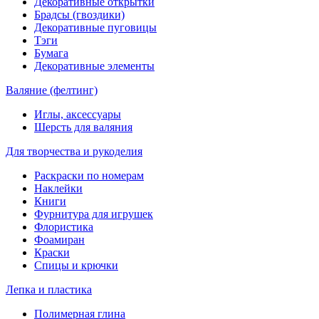
Декоративные открытки
Брадсы (гвоздики)
Декоративные пуговицы
Тэги
Бумага
Декоративные элементы
Валяние (фелтинг)
Иглы, аксессуары
Шерсть для валяния
Для творчества и рукоделия
Раскраски по номерам
Наклейки
Книги
Фурнитура для игрушек
Флористика
Фоамиран
Краски
Спицы и крючки
Лепка и пластика
Полимерная глина