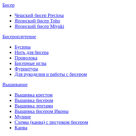
Бисер
Чешский бисер Preciosa
Японский бисер Toho
Японский бисер Miyuki
Бисероплетение
Бусины
Нить для бисера
Проволока
Бисерные иглы
Фурнитура
Для рукоделия и работы с бисером
Вышивание
Вышивка крестом
Вышивка бисером
Вышивка лентами
Вышивка бисером Иконы
Мулине
Схемы (канва) с рисунком бисером
Канва