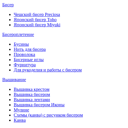
Бисер
Чешский бисер Preciosa
Японский бисер Toho
Японский бисер Miyuki
Бисероплетение
Бусины
Нить для бисера
Проволока
Бисерные иглы
Фурнитура
Для рукоделия и работы с бисером
Вышивание
Вышивка крестом
Вышивка бисером
Вышивка лентами
Вышивка бисером Иконы
Мулине
Схемы (канва) с рисунком бисером
Канва