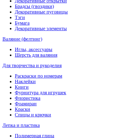
Декоративные открытки
Брадсы (гвоздики)
Декоративные пуговицы
Тэги
Бумага
Декоративные элементы
Валяние (фелтинг)
Иглы, аксессуары
Шерсть для валяния
Для творчества и рукоделия
Раскраски по номерам
Наклейки
Книги
Фурнитура для игрушек
Флористика
Фоамиран
Краски
Спицы и крючки
Лепка и пластика
Полимерная глина