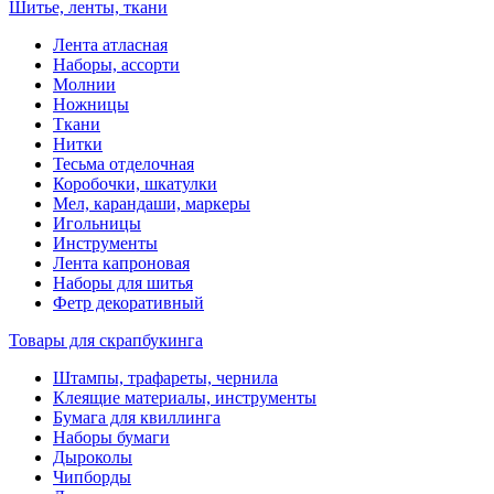
Шитье, ленты, ткани
Лента атласная
Наборы, ассорти
Молнии
Ножницы
Ткани
Нитки
Тесьма отделочная
Коробочки, шкатулки
Мел, карандаши, маркеры
Игольницы
Инструменты
Лента капроновая
Наборы для шитья
Фетр декоративный
Товары для скрапбукинга
Штампы, трафареты, чернила
Клеящие материалы, инструменты
Бумага для квиллинга
Наборы бумаги
Дыроколы
Чипборды