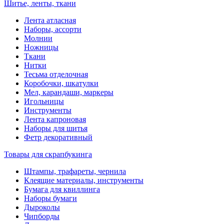
Шитье, ленты, ткани
Лента атласная
Наборы, ассорти
Молнии
Ножницы
Ткани
Нитки
Тесьма отделочная
Коробочки, шкатулки
Мел, карандаши, маркеры
Игольницы
Инструменты
Лента капроновая
Наборы для шитья
Фетр декоративный
Товары для скрапбукинга
Штампы, трафареты, чернила
Клеящие материалы, инструменты
Бумага для квиллинга
Наборы бумаги
Дыроколы
Чипборды