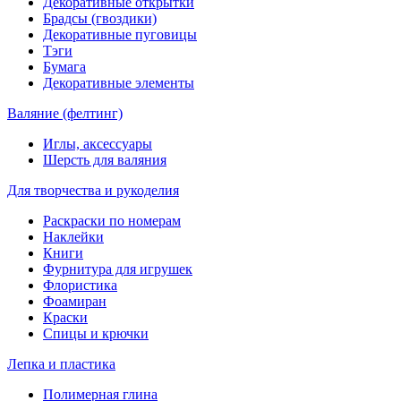
Декоративные открытки
Брадсы (гвоздики)
Декоративные пуговицы
Тэги
Бумага
Декоративные элементы
Валяние (фелтинг)
Иглы, аксессуары
Шерсть для валяния
Для творчества и рукоделия
Раскраски по номерам
Наклейки
Книги
Фурнитура для игрушек
Флористика
Фоамиран
Краски
Спицы и крючки
Лепка и пластика
Полимерная глина