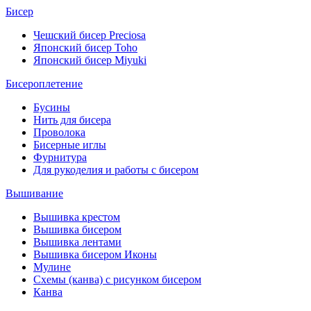
Бисер
Чешский бисер Preciosa
Японский бисер Toho
Японский бисер Miyuki
Бисероплетение
Бусины
Нить для бисера
Проволока
Бисерные иглы
Фурнитура
Для рукоделия и работы с бисером
Вышивание
Вышивка крестом
Вышивка бисером
Вышивка лентами
Вышивка бисером Иконы
Мулине
Схемы (канва) с рисунком бисером
Канва