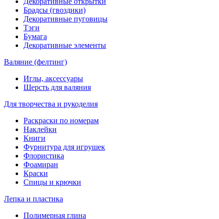
Декоративные открытки
Брадсы (гвоздики)
Декоративные пуговицы
Тэги
Бумага
Декоративные элементы
Валяние (фелтинг)
Иглы, аксессуары
Шерсть для валяния
Для творчества и рукоделия
Раскраски по номерам
Наклейки
Книги
Фурнитура для игрушек
Флористика
Фоамиран
Краски
Спицы и крючки
Лепка и пластика
Полимерная глина