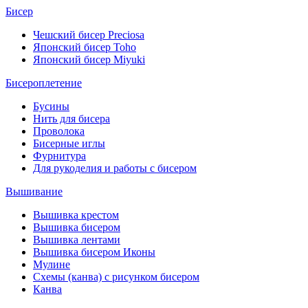
Бисер
Чешский бисер Preciosa
Японский бисер Toho
Японский бисер Miyuki
Бисероплетение
Бусины
Нить для бисера
Проволока
Бисерные иглы
Фурнитура
Для рукоделия и работы с бисером
Вышивание
Вышивка крестом
Вышивка бисером
Вышивка лентами
Вышивка бисером Иконы
Мулине
Схемы (канва) с рисунком бисером
Канва