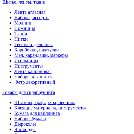
Шитье, ленты, ткани
Лента атласная
Наборы, ассорти
Молнии
Ножницы
Ткани
Нитки
Тесьма отделочная
Коробочки, шкатулки
Мел, карандаши, маркеры
Игольницы
Инструменты
Лента капроновая
Наборы для шитья
Фетр декоративный
Товары для скрапбукинга
Штампы, трафареты, чернила
Клеящие материалы, инструменты
Бумага для квиллинга
Наборы бумаги
Дыроколы
Чипборды