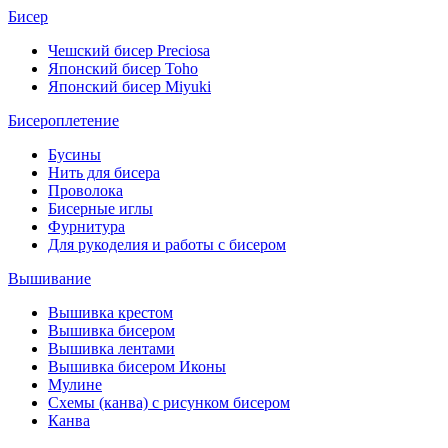
Бисер
Чешский бисер Preciosa
Японский бисер Toho
Японский бисер Miyuki
Бисероплетение
Бусины
Нить для бисера
Проволока
Бисерные иглы
Фурнитура
Для рукоделия и работы с бисером
Вышивание
Вышивка крестом
Вышивка бисером
Вышивка лентами
Вышивка бисером Иконы
Мулине
Схемы (канва) с рисунком бисером
Канва