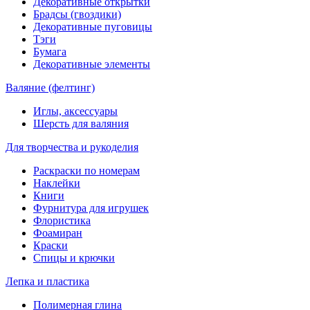
Декоративные открытки
Брадсы (гвоздики)
Декоративные пуговицы
Тэги
Бумага
Декоративные элементы
Валяние (фелтинг)
Иглы, аксессуары
Шерсть для валяния
Для творчества и рукоделия
Раскраски по номерам
Наклейки
Книги
Фурнитура для игрушек
Флористика
Фоамиран
Краски
Спицы и крючки
Лепка и пластика
Полимерная глина