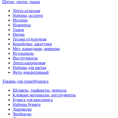
Шитье, ленты, ткани
Лента атласная
Наборы, ассорти
Молнии
Ножницы
Ткани
Нитки
Тесьма отделочная
Коробочки, шкатулки
Мел, карандаши, маркеры
Игольницы
Инструменты
Лента капроновая
Наборы для шитья
Фетр декоративный
Товары для скрапбукинга
Штампы, трафареты, чернила
Клеящие материалы, инструменты
Бумага для квиллинга
Наборы бумаги
Дыроколы
Чипборды