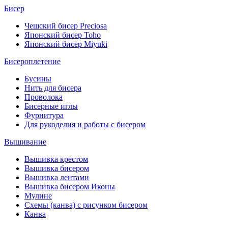
Бисер
Чешский бисер Preciosa
Японский бисер Toho
Японский бисер Miyuki
Бисероплетение
Бусины
Нить для бисера
Проволока
Бисерные иглы
Фурнитура
Для рукоделия и работы с бисером
Вышивание
Вышивка крестом
Вышивка бисером
Вышивка лентами
Вышивка бисером Иконы
Мулине
Схемы (канва) с рисунком бисером
Канва