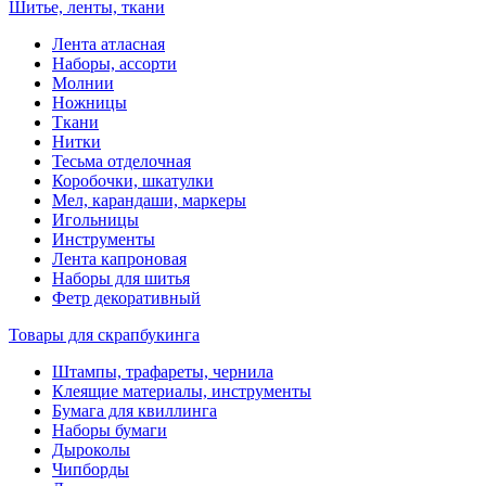
Шитье, ленты, ткани
Лента атласная
Наборы, ассорти
Молнии
Ножницы
Ткани
Нитки
Тесьма отделочная
Коробочки, шкатулки
Мел, карандаши, маркеры
Игольницы
Инструменты
Лента капроновая
Наборы для шитья
Фетр декоративный
Товары для скрапбукинга
Штампы, трафареты, чернила
Клеящие материалы, инструменты
Бумага для квиллинга
Наборы бумаги
Дыроколы
Чипборды