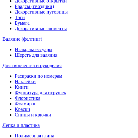
Декоративные открытки
Брадсы (гвоздики)
Декоративные пуговицы
Тэги
Бумага
Декоративные элементы
Валяние (фелтинг)
Иглы, аксессуары
Шерсть для валяния
Для творчества и рукоделия
Раскраски по номерам
Наклейки
Книги
Фурнитура для игрушек
Флористика
Фоамиран
Краски
Спицы и крючки
Лепка и пластика
Полимерная глина