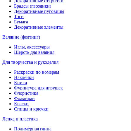
Декоративные открытки
Брадсы (гвоздики)
Декоративные пуговицы
Тэги
Бумага
Декоративные элементы
Валяние (фелтинг)
Иглы, аксессуары
Шерсть для валяния
Для творчества и рукоделия
Раскраски по номерам
Наклейки
Книги
Фурнитура для игрушек
Флористика
Фоамиран
Краски
Спицы и крючки
Лепка и пластика
Полимерная глина