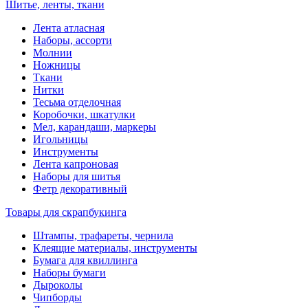
Шитье, ленты, ткани
Лента атласная
Наборы, ассорти
Молнии
Ножницы
Ткани
Нитки
Тесьма отделочная
Коробочки, шкатулки
Мел, карандаши, маркеры
Игольницы
Инструменты
Лента капроновая
Наборы для шитья
Фетр декоративный
Товары для скрапбукинга
Штампы, трафареты, чернила
Клеящие материалы, инструменты
Бумага для квиллинга
Наборы бумаги
Дыроколы
Чипборды