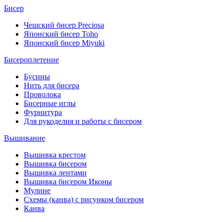
Бисер
Чешский бисер Preciosa
Японский бисер Toho
Японский бисер Miyuki
Бисероплетение
Бусины
Нить для бисера
Проволока
Бисерные иглы
Фурнитура
Для рукоделия и работы с бисером
Вышивание
Вышивка крестом
Вышивка бисером
Вышивка лентами
Вышивка бисером Иконы
Мулине
Схемы (канва) с рисунком бисером
Канва