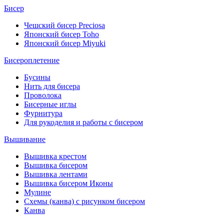
Бисер
Чешский бисер Preciosa
Японский бисер Toho
Японский бисер Miyuki
Бисероплетение
Бусины
Нить для бисера
Проволока
Бисерные иглы
Фурнитура
Для рукоделия и работы с бисером
Вышивание
Вышивка крестом
Вышивка бисером
Вышивка лентами
Вышивка бисером Иконы
Мулине
Схемы (канва) с рисунком бисером
Канва