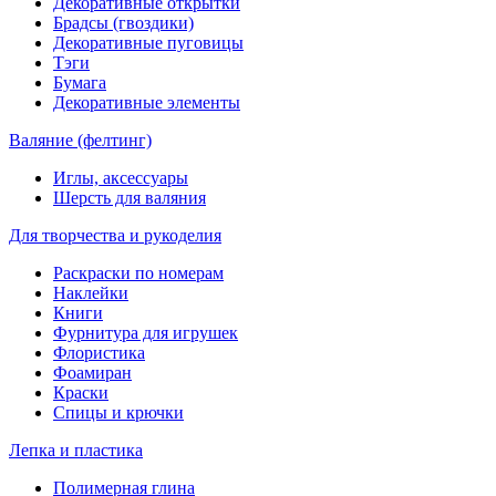
Декоративные открытки
Брадсы (гвоздики)
Декоративные пуговицы
Тэги
Бумага
Декоративные элементы
Валяние (фелтинг)
Иглы, аксессуары
Шерсть для валяния
Для творчества и рукоделия
Раскраски по номерам
Наклейки
Книги
Фурнитура для игрушек
Флористика
Фоамиран
Краски
Спицы и крючки
Лепка и пластика
Полимерная глина