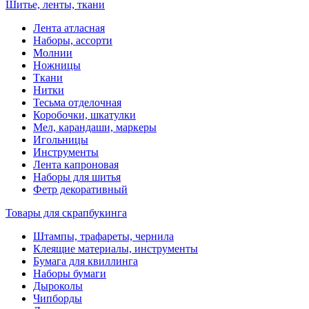
Шитье, ленты, ткани
Лента атласная
Наборы, ассорти
Молнии
Ножницы
Ткани
Нитки
Тесьма отделочная
Коробочки, шкатулки
Мел, карандаши, маркеры
Игольницы
Инструменты
Лента капроновая
Наборы для шитья
Фетр декоративный
Товары для скрапбукинга
Штампы, трафареты, чернила
Клеящие материалы, инструменты
Бумага для квиллинга
Наборы бумаги
Дыроколы
Чипборды