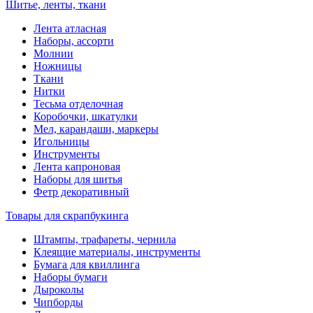
Шитье, ленты, ткани
Лента атласная
Наборы, ассорти
Молнии
Ножницы
Ткани
Нитки
Тесьма отделочная
Коробочки, шкатулки
Мел, карандаши, маркеры
Игольницы
Инструменты
Лента капроновая
Наборы для шитья
Фетр декоративный
Товары для скрапбукинга
Штампы, трафареты, чернила
Клеящие материалы, инструменты
Бумага для квиллинга
Наборы бумаги
Дыроколы
Чипборды