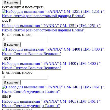
В корзину
Рекомендуем посмотреть
656
₽
Набор для вышивания " PANNA" CM- 1251 ( ЦМ- 1251 ) "
Икона святой равноапостольной царицы Елены"
В наличии:
много
В корзину
165
₽
Набор для вышивания " PANNA" CM- 1400 ( ЦМ- 1400 ) "
Икона Святого Василия Великого"
В наличии:
много
В корзину
664
₽
Набор для вышивания " PANNA" CM- 1461 ( ЦМ- 1461 ) "
Икона Святой мученицы Галины"