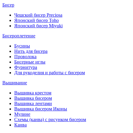
Бисер
Чешский бисер Preciosa
Японский бисер Toho
Японский бисер Miyuki
Бисероплетение
Бусины
Нить для бисера
Проволока
Бисерные иглы
Фурнитура
Для рукоделия и работы с бисером
Вышивание
Вышивка крестом
Вышивка бисером
Вышивка лентами
Вышивка бисером Иконы
Мулине
Схемы (канва) с рисунком бисером
Канва