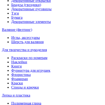
Декоративные открытки
Брадсы (гвоздики)
Декоративные пуговицы
Тэги
Бумага
Декоративные элементы
Валяние (фелтинг)
Иглы, аксессуары
Шерсть для валяния
Для творчества и рукоделия
Раскраски по номерам
Наклейки
Книги
Фурнитура для игрушек
Флористика
Фоамиран
Краски
Спицы и крючки
Лепка и пластика
Полимерная глина