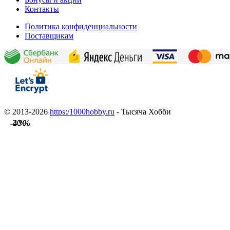
Контакты
Политика конфиденциальности
Поставщикам
© 2013-2026
https:/1000hobby.ru
- Тысяча Хобби
-40 %
-40 %
-3 %
-3 %