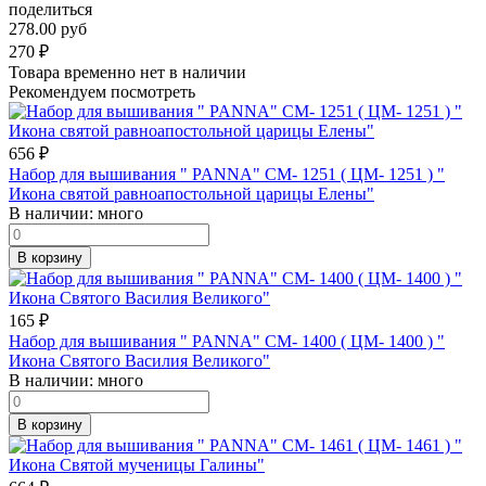
поделиться
278.00 руб
270
₽
Товара временно нет в наличии
Рекомендуем посмотреть
656
₽
Набор для вышивания " PANNA" CM- 1251 ( ЦМ- 1251 ) "
Икона святой равноапостольной царицы Елены"
В наличии:
много
В корзину
165
₽
Набор для вышивания " PANNA" CM- 1400 ( ЦМ- 1400 ) "
Икона Святого Василия Великого"
В наличии:
много
В корзину