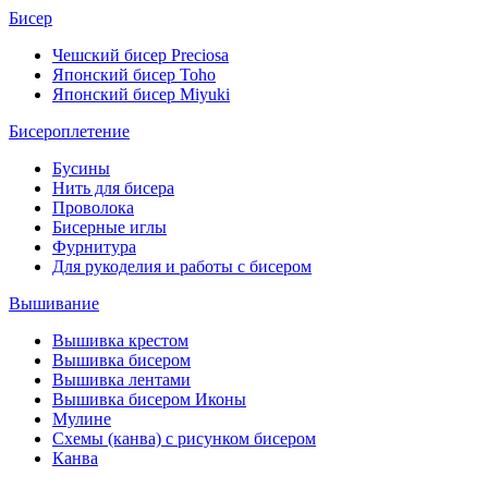
Бисер
Чешский бисер Preciosa
Японский бисер Toho
Японский бисер Miyuki
Бисероплетение
Бусины
Нить для бисера
Проволока
Бисерные иглы
Фурнитура
Для рукоделия и работы с бисером
Вышивание
Вышивка крестом
Вышивка бисером
Вышивка лентами
Вышивка бисером Иконы
Мулине
Схемы (канва) с рисунком бисером
Канва