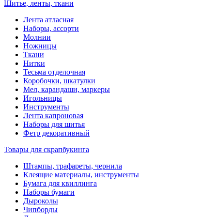
Шитье, ленты, ткани
Лента атласная
Наборы, ассорти
Молнии
Ножницы
Ткани
Нитки
Тесьма отделочная
Коробочки, шкатулки
Мел, карандаши, маркеры
Игольницы
Инструменты
Лента капроновая
Наборы для шитья
Фетр декоративный
Товары для скрапбукинга
Штампы, трафареты, чернила
Клеящие материалы, инструменты
Бумага для квиллинга
Наборы бумаги
Дыроколы
Чипборды