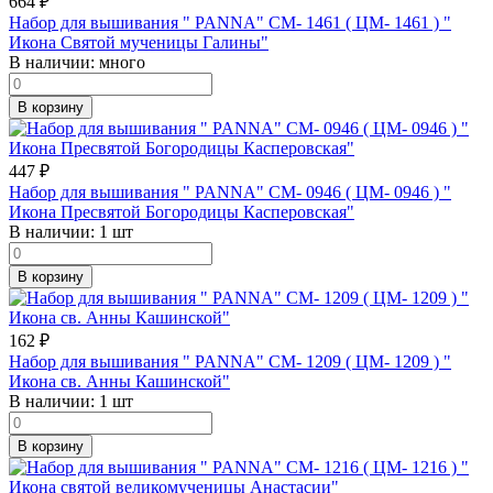
664
₽
Набор для вышивания " PANNA" CM- 1461 ( ЦМ- 1461 ) "
Икона Святой мученицы Галины"
В наличии:
много
В корзину
447
₽
Набор для вышивания " PANNA" CM- 0946 ( ЦМ- 0946 ) "
Икона Пресвятой Богородицы Касперовская"
В наличии:
1 шт
В корзину
162
₽
Набор для вышивания " PANNA" CM- 1209 ( ЦМ- 1209 ) "
Икона св. Анны Кашинской"
В наличии:
1 шт
В корзину