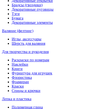
Декоративные открытки
Брадсы (гвоздики)
Декоративные пуговицы
Тэги
Бумага
Декоративные элементы
Валяние (фелтинг)
Иглы, аксессуары
Шерсть для валяния
Для творчества и рукоделия
Раскраски по номерам
Наклейки
Книги
Фурнитура для игрушек
Флористика
Фоамиран
Краски
Спицы и крючки
Лепка и пластика
Полимерная глина