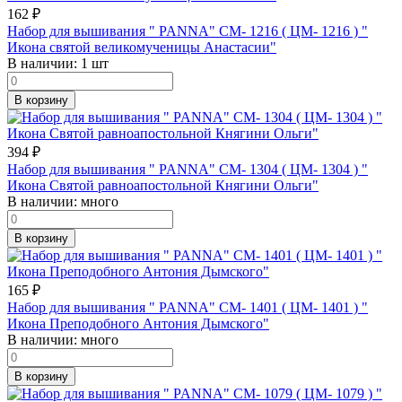
162
₽
Набор для вышивания " PANNA" CM- 1216 ( ЦМ- 1216 ) "
Икона святой великомученицы Анастасии"
В наличии:
1 шт
В корзину
394
₽
Набор для вышивания " PANNA" CM- 1304 ( ЦМ- 1304 ) "
Икона Святой равноапостольной Княгини Ольги"
В наличии:
много
В корзину
165
₽
Набор для вышивания " PANNA" CM- 1401 ( ЦМ- 1401 ) "
Икона Преподобного Антония Дымского"
В наличии:
много
В корзину