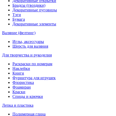
Декоративные открытки
Брадсы (гвоздики)
Декоративные пуговицы
Тэги
Бумага
Декоративные элементы
Валяние (фелтинг)
Иглы, аксессуары
Шерсть для валяния
Для творчества и рукоделия
Раскраски по номерам
Наклейки
Книги
Фурнитура для игрушек
Флористика
Фоамиран
Краски
Спицы и крючки
Лепка и пластика
Полимерная глина