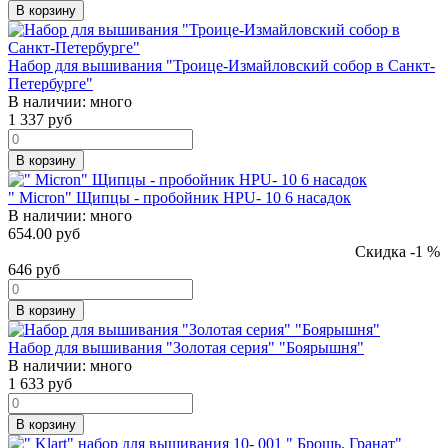
В корзину
Набор для вышивания "Троице-Измайловский собор в Санкт-
Петербурге"
В наличии:
много
1 337
руб
В корзину
" Micron" Щипцы - пробойник HPU- 10 6 насадок
В наличии:
много
654.00 руб
Скидка -1 %
646
руб
В корзину
Набор для вышивания "Золотая серия" "Боярышня"
В наличии:
много
1 633
руб
В корзину