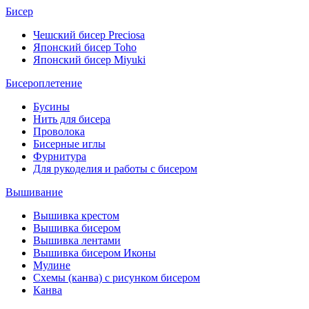
Бисер
Чешский бисер Preciosa
Японский бисер Toho
Японский бисер Miyuki
Бисероплетение
Бусины
Нить для бисера
Проволока
Бисерные иглы
Фурнитура
Для рукоделия и работы с бисером
Вышивание
Вышивка крестом
Вышивка бисером
Вышивка лентами
Вышивка бисером Иконы
Мулине
Схемы (канва) с рисунком бисером
Канва