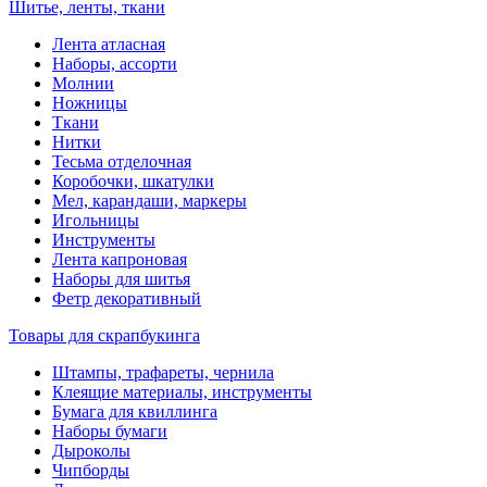
Шитье, ленты, ткани
Лента атласная
Наборы, ассорти
Молнии
Ножницы
Ткани
Нитки
Тесьма отделочная
Коробочки, шкатулки
Мел, карандаши, маркеры
Игольницы
Инструменты
Лента капроновая
Наборы для шитья
Фетр декоративный
Товары для скрапбукинга
Штампы, трафареты, чернила
Клеящие материалы, инструменты
Бумага для квиллинга
Наборы бумаги
Дыроколы
Чипборды