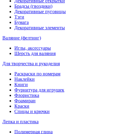
Декоративные открытки
Брадсы (гвоздики)
Декоративные пуговицы
Тэги
Бумага
Декоративные элементы
Валяние (фелтинг)
Иглы, аксессуары
Шерсть для валяния
Для творчества и рукоделия
Раскраски по номерам
Наклейки
Книги
Фурнитура для игрушек
Флористика
Фоамиран
Краски
Спицы и крючки
Лепка и пластика
Полимерная глина