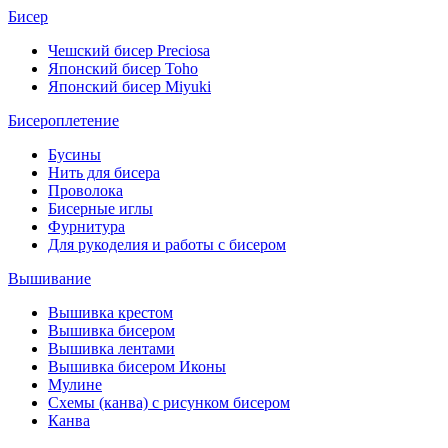
Бисер
Чешский бисер Preciosa
Японский бисер Toho
Японский бисер Miyuki
Бисероплетение
Бусины
Нить для бисера
Проволока
Бисерные иглы
Фурнитура
Для рукоделия и работы с бисером
Вышивание
Вышивка крестом
Вышивка бисером
Вышивка лентами
Вышивка бисером Иконы
Мулине
Схемы (канва) с рисунком бисером
Канва