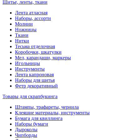
Шитье, ленты, ткани
Лента атласная
Наборы, ассорти
Молнии
Ножницы
Ткани
Нитки
Тесьма отделочная
Коробочки, шкатулки
Мел, карандаши, маркеры
Игольницы
Инструменты
Лента капроновая
Наборы для шитья
Фетр декоративный
Товары для скрапбукинга
Штампы, трафареты, чернила
Клеящие материалы, инструменты
Бумага для квиллинга
Наборы бумаги
Дыроколы
Чипборды