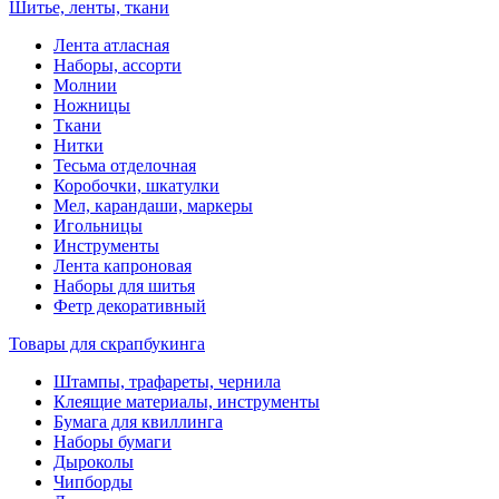
Шитье, ленты, ткани
Лента атласная
Наборы, ассорти
Молнии
Ножницы
Ткани
Нитки
Тесьма отделочная
Коробочки, шкатулки
Мел, карандаши, маркеры
Игольницы
Инструменты
Лента капроновая
Наборы для шитья
Фетр декоративный
Товары для скрапбукинга
Штампы, трафареты, чернила
Клеящие материалы, инструменты
Бумага для квиллинга
Наборы бумаги
Дыроколы
Чипборды