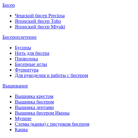
Бисер
Чешский бисер Preciosa
Японский бисер Toho
Японский бисер Miyuki
Бисероплетение
Бусины
Нить для бисера
Проволока
Бисерные иглы
Фурнитура
Для рукоделия и работы с бисером
Вышивание
Вышивка крестом
Вышивка бисером
Вышивка лентами
Вышивка бисером Иконы
Мулине
Схемы (канва) с рисунком бисером
Канва