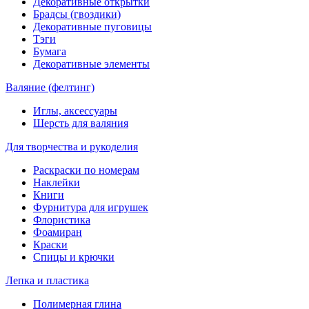
Декоративные открытки
Брадсы (гвоздики)
Декоративные пуговицы
Тэги
Бумага
Декоративные элементы
Валяние (фелтинг)
Иглы, аксессуары
Шерсть для валяния
Для творчества и рукоделия
Раскраски по номерам
Наклейки
Книги
Фурнитура для игрушек
Флористика
Фоамиран
Краски
Спицы и крючки
Лепка и пластика
Полимерная глина