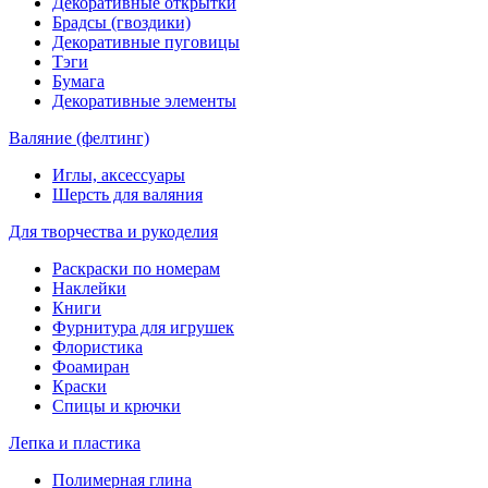
Декоративные открытки
Брадсы (гвоздики)
Декоративные пуговицы
Тэги
Бумага
Декоративные элементы
Валяние (фелтинг)
Иглы, аксессуары
Шерсть для валяния
Для творчества и рукоделия
Раскраски по номерам
Наклейки
Книги
Фурнитура для игрушек
Флористика
Фоамиран
Краски
Спицы и крючки
Лепка и пластика
Полимерная глина