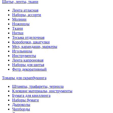
Шитье, ленты, ткани
Лента атласная
Наборы, ассорти
Молнии
Ножницы
Ткани
Нитки
Тесьма отделочная
Коробочки, шкатулки
Мел, карандаши, маркеры
Игольницы
Инструменты
Лента капроновая
Наборы для шитья
Фетр декоративный
Товары для скрапбукинга
Штампы, трафареты, чернила
Клеящие материалы, инструменты
Бумага для квиллинга
Наборы бумаги
Дыроколы
Чипборды