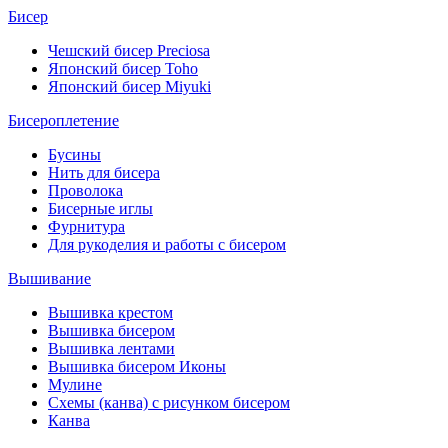
Бисер
Чешский бисер Preciosa
Японский бисер Toho
Японский бисер Miyuki
Бисероплетение
Бусины
Нить для бисера
Проволока
Бисерные иглы
Фурнитура
Для рукоделия и работы с бисером
Вышивание
Вышивка крестом
Вышивка бисером
Вышивка лентами
Вышивка бисером Иконы
Мулине
Схемы (канва) с рисунком бисером
Канва