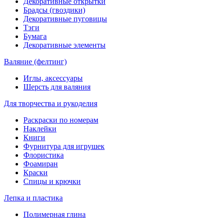
Декоративные открытки
Брадсы (гвоздики)
Декоративные пуговицы
Тэги
Бумага
Декоративные элементы
Валяние (фелтинг)
Иглы, аксессуары
Шерсть для валяния
Для творчества и рукоделия
Раскраски по номерам
Наклейки
Книги
Фурнитура для игрушек
Флористика
Фоамиран
Краски
Спицы и крючки
Лепка и пластика
Полимерная глина