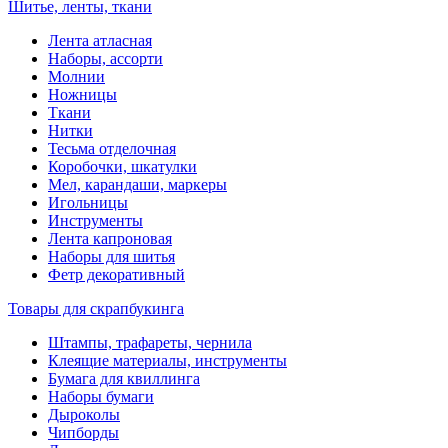
Шитье, ленты, ткани
Лента атласная
Наборы, ассорти
Молнии
Ножницы
Ткани
Нитки
Тесьма отделочная
Коробочки, шкатулки
Мел, карандаши, маркеры
Игольницы
Инструменты
Лента капроновая
Наборы для шитья
Фетр декоративный
Товары для скрапбукинга
Штампы, трафареты, чернила
Клеящие материалы, инструменты
Бумага для квиллинга
Наборы бумаги
Дыроколы
Чипборды