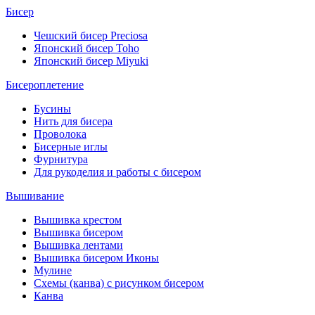
Бисер
Чешский бисер Preciosa
Японский бисер Toho
Японский бисер Miyuki
Бисероплетение
Бусины
Нить для бисера
Проволока
Бисерные иглы
Фурнитура
Для рукоделия и работы с бисером
Вышивание
Вышивка крестом
Вышивка бисером
Вышивка лентами
Вышивка бисером Иконы
Мулине
Схемы (канва) с рисунком бисером
Канва