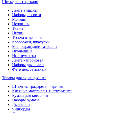
Шитье, ленты, ткани
Лента атласная
Наборы, ассорти
Молнии
Ножницы
Ткани
Нитки
Тесьма отделочная
Коробочки, шкатулки
Мел, карандаши, маркеры
Игольницы
Инструменты
Лента капроновая
Наборы для шитья
Фетр декоративный
Товары для скрапбукинга
Штампы, трафареты, чернила
Клеящие материалы, инструменты
Бумага для квиллинга
Наборы бумаги
Дыроколы
Чипборды