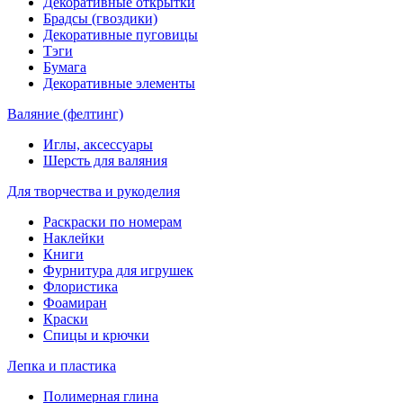
Декоративные открытки
Брадсы (гвоздики)
Декоративные пуговицы
Тэги
Бумага
Декоративные элементы
Валяние (фелтинг)
Иглы, аксессуары
Шерсть для валяния
Для творчества и рукоделия
Раскраски по номерам
Наклейки
Книги
Фурнитура для игрушек
Флористика
Фоамиран
Краски
Спицы и крючки
Лепка и пластика
Полимерная глина