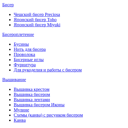
Бисер
Чешский бисер Preciosa
Японский бисер Toho
Японский бисер Miyuki
Бисероплетение
Бусины
Нить для бисера
Проволока
Бисерные иглы
Фурнитура
Для рукоделия и работы с бисером
Вышивание
Вышивка крестом
Вышивка бисером
Вышивка лентами
Вышивка бисером Иконы
Мулине
Схемы (канва) с рисунком бисером
Канва