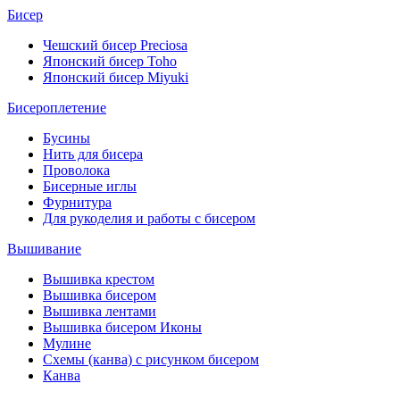
Бисер
Чешский бисер Preciosa
Японский бисер Toho
Японский бисер Miyuki
Бисероплетение
Бусины
Нить для бисера
Проволока
Бисерные иглы
Фурнитура
Для рукоделия и работы с бисером
Вышивание
Вышивка крестом
Вышивка бисером
Вышивка лентами
Вышивка бисером Иконы
Мулине
Схемы (канва) с рисунком бисером
Канва