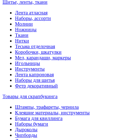
Шитье, ленты, ткани
Лента атласная
Наборы, ассорти
Молнии
Ножницы
Ткани
Нитки
Тесьма отделочная
Коробочки, шкатулки
Мел, карандаши, маркеры
Игольницы
Инструменты
Лента капроновая
Наборы для шитья
Фетр декоративный
Товары для скрапбукинга
Штампы, трафареты, чернила
Клеящие материалы, инструменты
Бумага для квиллинга
Наборы бумаги
Дыроколы
Чипборды