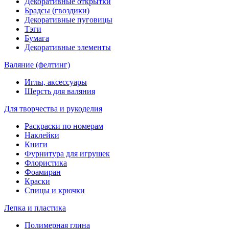
Декоративные открытки
Брадсы (гвоздики)
Декоративные пуговицы
Тэги
Бумага
Декоративные элементы
Валяние (фелтинг)
Иглы, аксессуары
Шерсть для валяния
Для творчества и рукоделия
Раскраски по номерам
Наклейки
Книги
Фурнитура для игрушек
Флористика
Фоамиран
Краски
Спицы и крючки
Лепка и пластика
Полимерная глина