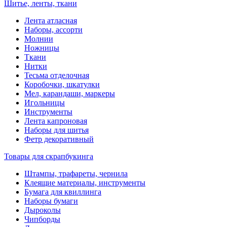
Шитье, ленты, ткани
Лента атласная
Наборы, ассорти
Молнии
Ножницы
Ткани
Нитки
Тесьма отделочная
Коробочки, шкатулки
Мел, карандаши, маркеры
Игольницы
Инструменты
Лента капроновая
Наборы для шитья
Фетр декоративный
Товары для скрапбукинга
Штампы, трафареты, чернила
Клеящие материалы, инструменты
Бумага для квиллинга
Наборы бумаги
Дыроколы
Чипборды