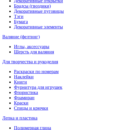
Декоративные открытки
Брадсы (гвоздики)
Декоративные пуговицы
Тэги
Бумага
Декоративные элементы
Валяние (фелтинг)
Иглы, аксессуары
Шерсть для валяния
Для творчества и рукоделия
Раскраски по номерам
Наклейки
Книги
Фурнитура для игрушек
Флористика
Фоамиран
Краски
Спицы и крючки
Лепка и пластика
Полимерная глина