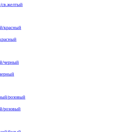
й/св.желтый
/красный
/черный
ый/розовый