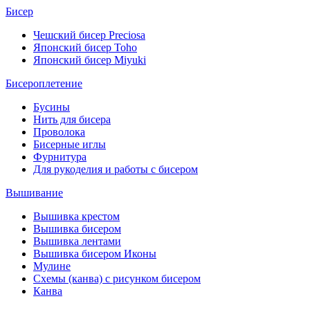
Бисер
Чешский бисер Preciosa
Японский бисер Toho
Японский бисер Miyuki
Бисероплетение
Бусины
Нить для бисера
Проволока
Бисерные иглы
Фурнитура
Для рукоделия и работы с бисером
Вышивание
Вышивка крестом
Вышивка бисером
Вышивка лентами
Вышивка бисером Иконы
Мулине
Схемы (канва) с рисунком бисером
Канва