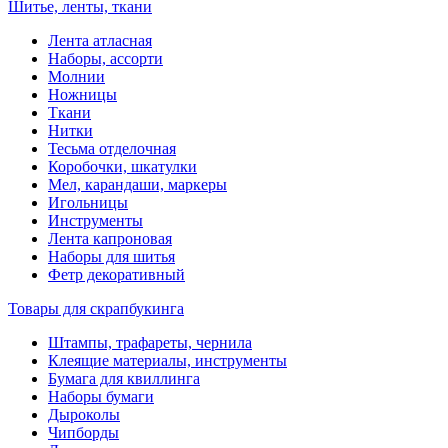
Шитье, ленты, ткани
Лента атласная
Наборы, ассорти
Молнии
Ножницы
Ткани
Нитки
Тесьма отделочная
Коробочки, шкатулки
Мел, карандаши, маркеры
Игольницы
Инструменты
Лента капроновая
Наборы для шитья
Фетр декоративный
Товары для скрапбукинга
Штампы, трафареты, чернила
Клеящие материалы, инструменты
Бумага для квиллинга
Наборы бумаги
Дыроколы
Чипборды