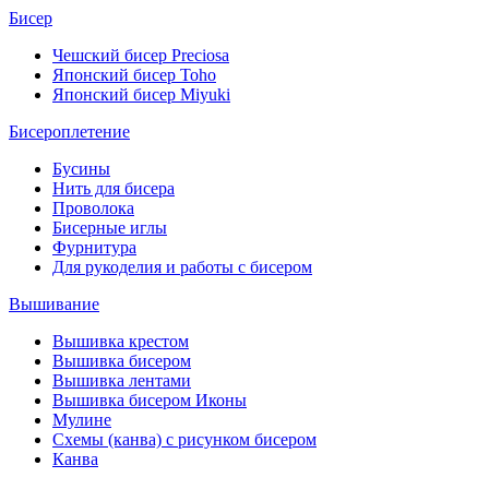
Бисер
Чешский бисер Preciosa
Японский бисер Toho
Японский бисер Miyuki
Бисероплетение
Бусины
Нить для бисера
Проволока
Бисерные иглы
Фурнитура
Для рукоделия и работы с бисером
Вышивание
Вышивка крестом
Вышивка бисером
Вышивка лентами
Вышивка бисером Иконы
Мулине
Схемы (канва) с рисунком бисером
Канва