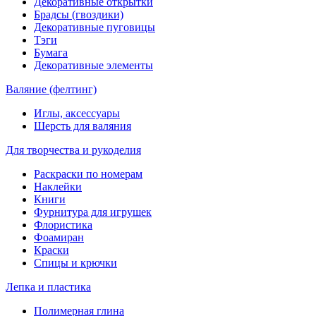
Декоративные открытки
Брадсы (гвоздики)
Декоративные пуговицы
Тэги
Бумага
Декоративные элементы
Валяние (фелтинг)
Иглы, аксессуары
Шерсть для валяния
Для творчества и рукоделия
Раскраски по номерам
Наклейки
Книги
Фурнитура для игрушек
Флористика
Фоамиран
Краски
Спицы и крючки
Лепка и пластика
Полимерная глина