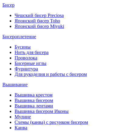
Бисер
Чешский бисер Preciosa
Японский бисер Toho
Японский бисер Miyuki
Бисероплетение
Бусины
Нить для бисера
Проволока
Бисерные иглы
Фурнитура
Для рукоделия и работы с бисером
Вышивание
Вышивка крестом
Вышивка бисером
Вышивка лентами
Вышивка бисером Иконы
Мулине
Схемы (канва) с рисунком бисером
Канва