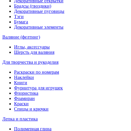
Декоративные открытки
Брадсы (гвоздики)
Декоративные пуговицы
Тэги
Бумага
Декоративные элементы
Валяние (фелтинг)
Иглы, аксессуары
Шерсть для валяния
Для творчества и рукоделия
Раскраски по номерам
Наклейки
Книги
Фурнитура для игрушек
Флористика
Фоамиран
Краски
Спицы и крючки
Лепка и пластика
Полимерная глина