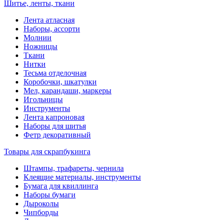
Шитье, ленты, ткани
Лента атласная
Наборы, ассорти
Молнии
Ножницы
Ткани
Нитки
Тесьма отделочная
Коробочки, шкатулки
Мел, карандаши, маркеры
Игольницы
Инструменты
Лента капроновая
Наборы для шитья
Фетр декоративный
Товары для скрапбукинга
Штампы, трафареты, чернила
Клеящие материалы, инструменты
Бумага для квиллинга
Наборы бумаги
Дыроколы
Чипборды