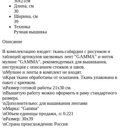
30x21см
Длина, см
30
Ширина, см
39
Техника
Ручная вышивка
Описание
В комплектацию входит: ткань-габардин с рисунком и
таблицей артикулов шелковых лент "GAMMA" и ниток
мулине "GAMMA", рекомендуемых для вышивания,
инструкция с описанием стежков и швов.
\nМулине и ленты в комплект не входят.
\nКрая ткани обработаны от осыпания. Ткань упакована в
пакет с крючком.
\nРазмер готовой работы 21х30 см.
\nВышитую работу можно оформить в раму стандартного
размера.
\nДополнительно: для вышивания лентами
\nМарка: "Gamma"
\nОбъем единицы продажи, л: 0.221
\nРазмер: 30х39
\nСтрана происхождения: Россия