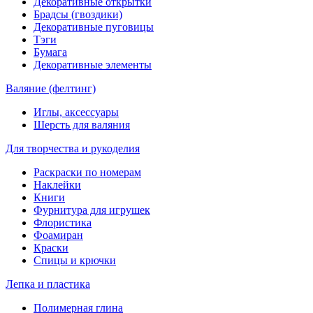
Декоративные открытки
Брадсы (гвоздики)
Декоративные пуговицы
Тэги
Бумага
Декоративные элементы
Валяние (фелтинг)
Иглы, аксессуары
Шерсть для валяния
Для творчества и рукоделия
Раскраски по номерам
Наклейки
Книги
Фурнитура для игрушек
Флористика
Фоамиран
Краски
Спицы и крючки
Лепка и пластика
Полимерная глина