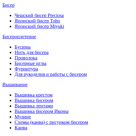
Бисер
Чешский бисер Preciosa
Японский бисер Toho
Японский бисер Miyuki
Бисероплетение
Бусины
Нить для бисера
Проволока
Бисерные иглы
Фурнитура
Для рукоделия и работы с бисером
Вышивание
Вышивка крестом
Вышивка бисером
Вышивка лентами
Вышивка бисером Иконы
Мулине
Схемы (канва) с рисунком бисером
Канва