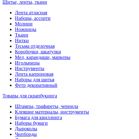
Шитье, ленты, ткани
Лента атласная
Наборы, ассорти
Молнии
Ножницы
Ткани
Нитки
Тесьма отделочная
Коробочки, шкатулки
Мел, карандаши, маркеры
Игольницы
Инструменты
Лента капроновая
Наборы для шитья
Фетр декоративный
Товары для скрапбукинга
Штампы, трафареты, чернила
Клеящие материалы, инструменты
Бумага для квиллинга
Наборы бумаги
Дыроколы
Чипборды