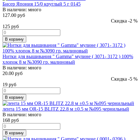
Бисер Япония 15/0 круглый 5 г 0145
В наличии:
много
127.00 руб
Скидка -2 %
125
руб
В корзину
Нитки для вышивания " Gamma" мулине ( 3071- 3172 ) 100%
хлопок 8 м №3090 гр. малиновый
В наличии:
много
20.00 руб
Скидка -5 %
19
руб
В корзину
лента 15 мм OR-15 BLITZ 22.8 м ±0.5 м №095 чернильный
В наличии:
много
168
руб
В корзину