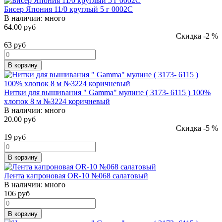
Бисер Япония 11/0 круглый 5 г 0002C
В наличии:
много
64.00 руб
Скидка -2 %
63
руб
В корзину
Нитки для вышивания " Gamma" мулине ( 3173- 6115 ) 100%
хлопок 8 м №3224 коричневый
В наличии:
много
20.00 руб
Скидка -5 %
19
руб
В корзину
Лента капроновая OR-10 №068 салатовый
В наличии:
много
106
руб
В корзину