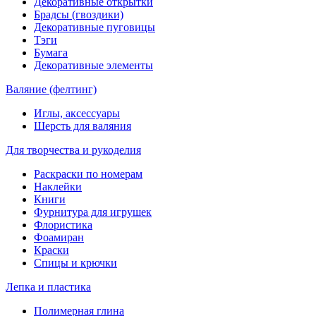
Декоративные открытки
Брадсы (гвоздики)
Декоративные пуговицы
Тэги
Бумага
Декоративные элементы
Валяние (фелтинг)
Иглы, аксессуары
Шерсть для валяния
Для творчества и рукоделия
Раскраски по номерам
Наклейки
Книги
Фурнитура для игрушек
Флористика
Фоамиран
Краски
Спицы и крючки
Лепка и пластика
Полимерная глина