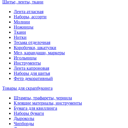
Шитье, ленты, ткани
Лента атласная
Наборы, ассорти
Молнии
Ножницы
Ткани
Нитки
Тесьма отделочная
Коробочки, шкатулки
Мел, карандаши, маркеры
Игольницы
Инструменты
Лента капроновая
Наборы для шитья
Фетр декоративный
Товары для скрапбукинга
Штампы, трафареты, чернила
Клеящие материалы, инструменты
Бумага для квиллинга
Наборы бумаги
Дыроколы
Чипборды