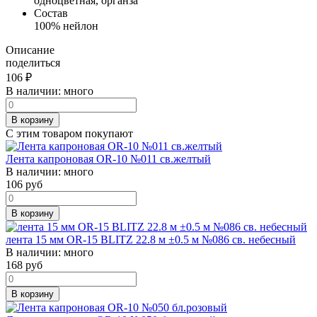
одноцветная, органза
Состав
100% нейлон
Описание
поделиться
106
₽
В наличии:
много
В корзину
С этим товаром покупают
Лента капроновая OR-10 №011 св.желтый
В наличии:
много
106
руб
В корзину
лента 15 мм OR-15 BLITZ 22.8 м ±0.5 м №086 св. небесный
В наличии:
много
168
руб
В корзину