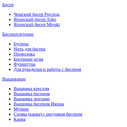
Бисер
Чешский бисер Preciosa
Японский бисер Toho
Японский бисер Miyuki
Бисероплетение
Бусины
Нить для бисера
Проволока
Бисерные иглы
Фурнитура
Для рукоделия и работы с бисером
Вышивание
Вышивка крестом
Вышивка бисером
Вышивка лентами
Вышивка бисером Иконы
Мулине
Схемы (канва) с рисунком бисером
Канва