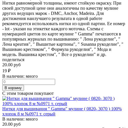
Нитки равномерной толщины, имеют стойкую окраску. При
своей доступной цене они аналогичны по качеству мулине
других ведущих марок - DMC, Anchor, Madeira. Для
достижения наилучшего результата в одной работе
рекомендуется использовать нитки из одной партии. Ее номер
- lot - указан на этикетке каждого моточка. Схемы с
нумерацией цветов по карте мулине " Gamma" печатаются в
популярных журналах по вышиванию: " Лена рукоделие", "
Лена креатив", " Вышитые картины", " Susanna рукоделие", "
Вышиваю крестиком", " Формула рукоделия", " Мода и
модель. Вышивка крестом", " Все о рукоделии" и др.
поделиться
20.00 руб
19
₽
В наличии:
много
В корзину
С этим товаром покупают
Нитки для вышивания " Gamma" мулине ( 0820- 3070 ) 100%
хлопок 8 м №0971 т. серый
В наличии:
много
20.00 руб