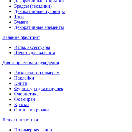
Декоративные открытки
Брадсы (гвоздики)
Декоративные пуговицы
Тэги
Бумага
Декоративные элементы
Валяние (фелтинг)
Иглы, аксессуары
Шерсть для валяния
Для творчества и рукоделия
Раскраски по номерам
Наклейки
Книги
Фурнитура для игрушек
Флористика
Фоамиран
Краски
Спицы и крючки
Лепка и пластика
Полимерная глина