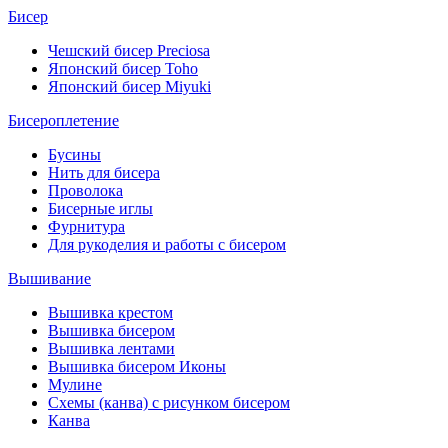
Бисер
Чешский бисер Preciosa
Японский бисер Toho
Японский бисер Miyuki
Бисероплетение
Бусины
Нить для бисера
Проволока
Бисерные иглы
Фурнитура
Для рукоделия и работы с бисером
Вышивание
Вышивка крестом
Вышивка бисером
Вышивка лентами
Вышивка бисером Иконы
Мулине
Схемы (канва) с рисунком бисером
Канва