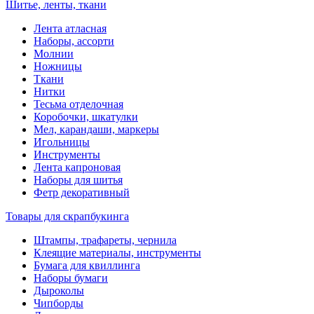
Шитье, ленты, ткани
Лента атласная
Наборы, ассорти
Молнии
Ножницы
Ткани
Нитки
Тесьма отделочная
Коробочки, шкатулки
Мел, карандаши, маркеры
Игольницы
Инструменты
Лента капроновая
Наборы для шитья
Фетр декоративный
Товары для скрапбукинга
Штампы, трафареты, чернила
Клеящие материалы, инструменты
Бумага для квиллинга
Наборы бумаги
Дыроколы
Чипборды