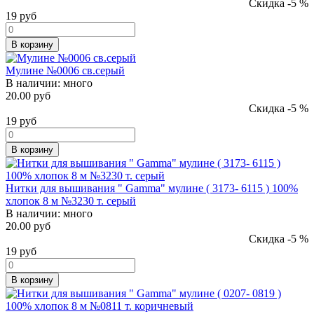
Скидка -5 %
19
руб
В корзину
Мулине №0006 св.серый
В наличии:
много
20.00 руб
Скидка -5 %
19
руб
В корзину
Нитки для вышивания " Gamma" мулине ( 3173- 6115 ) 100%
хлопок 8 м №3230 т. серый
В наличии:
много
20.00 руб
Скидка -5 %
19
руб
В корзину