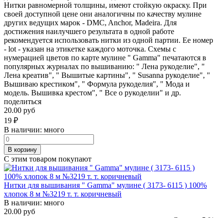
Нитки равномерной толщины, имеют стойкую окраску. При
своей доступной цене они аналогичны по качеству мулине
других ведущих марок - DMC, Anchor, Madeira. Для
достижения наилучшего результата в одной работе
рекомендуется использовать нитки из одной партии. Ее номер
- lot - указан на этикетке каждого моточка. Схемы с
нумерацией цветов по карте мулине " Gamma" печатаются в
популярных журналах по вышиванию: " Лена рукоделие", "
Лена креатив", " Вышитые картины", " Susanna рукоделие", "
Вышиваю крестиком", " Формула рукоделия", " Мода и
модель. Вышивка крестом", " Все о рукоделии" и др.
поделиться
20.00 руб
19
₽
В наличии:
много
В корзину
С этим товаром покупают
Нитки для вышивания " Gamma" мулине ( 3173- 6115 ) 100%
хлопок 8 м №3219 т. т. коричневый
В наличии:
много
20.00 руб