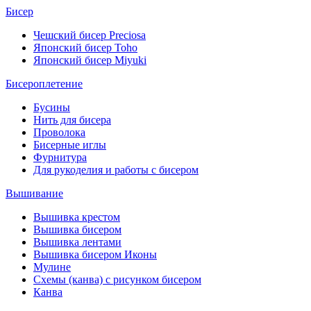
Бисер
Чешский бисер Preciosa
Японский бисер Toho
Японский бисер Miyuki
Бисероплетение
Бусины
Нить для бисера
Проволока
Бисерные иглы
Фурнитура
Для рукоделия и работы с бисером
Вышивание
Вышивка крестом
Вышивка бисером
Вышивка лентами
Вышивка бисером Иконы
Мулине
Схемы (канва) с рисунком бисером
Канва