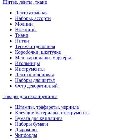
Шитье, ленты, ткани
Лента атласная
Наборы, ассорти
Молнии
Ножницы
Ткани
Нитки
Тесьма отделочная
Коробочки, шкатулки
Мел, карандаши, маркеры
Игольницы
Инструменты
Лента капроновая
Наборы для шитья
Фетр декоративный
Товары для скрапбукинга
Штампы, трафареты, чернила
Клеящие материалы, инструменты
Бумага для квиллинга
Наборы бумаги
Дыроколы
Чипборды