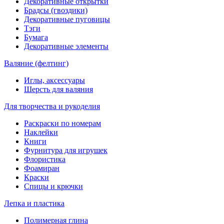
Декоративные открытки
Брадсы (гвоздики)
Декоративные пуговицы
Тэги
Бумага
Декоративные элементы
Валяние (фелтинг)
Иглы, аксессуары
Шерсть для валяния
Для творчества и рукоделия
Раскраски по номерам
Наклейки
Книги
Фурнитура для игрушек
Флористика
Фоамиран
Краски
Спицы и крючки
Лепка и пластика
Полимерная глина