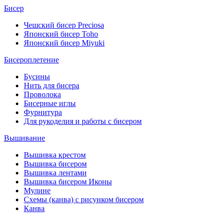
Бисер
Чешский бисер Preciosa
Японский бисер Toho
Японский бисер Miyuki
Бисероплетение
Бусины
Нить для бисера
Проволока
Бисерные иглы
Фурнитура
Для рукоделия и работы с бисером
Вышивание
Вышивка крестом
Вышивка бисером
Вышивка лентами
Вышивка бисером Иконы
Мулине
Схемы (канва) с рисунком бисером
Канва