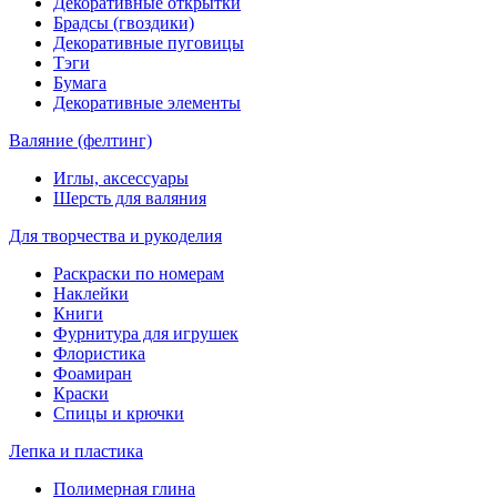
Декоративные открытки
Брадсы (гвоздики)
Декоративные пуговицы
Тэги
Бумага
Декоративные элементы
Валяние (фелтинг)
Иглы, аксессуары
Шерсть для валяния
Для творчества и рукоделия
Раскраски по номерам
Наклейки
Книги
Фурнитура для игрушек
Флористика
Фоамиран
Краски
Спицы и крючки
Лепка и пластика
Полимерная глина