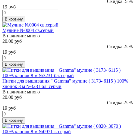
Скидка -5 %
19
руб
В корзину
Мулине №0004 св.серый
В наличии:
много
20.00 руб
Скидка -5 %
19
руб
В корзину
Нитки для вышивания " Gamma" мулине ( 3173- 6115 ) 100%
хлопок 8 м №3231 бл. серый
В наличии:
много
20.00 руб
Скидка -5 %
19
руб
В корзину