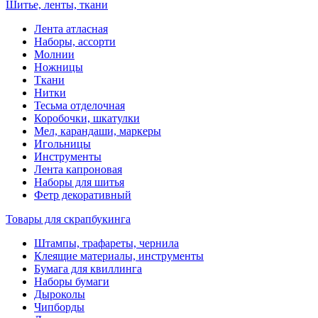
Шитье, ленты, ткани
Лента атласная
Наборы, ассорти
Молнии
Ножницы
Ткани
Нитки
Тесьма отделочная
Коробочки, шкатулки
Мел, карандаши, маркеры
Игольницы
Инструменты
Лента капроновая
Наборы для шитья
Фетр декоративный
Товары для скрапбукинга
Штампы, трафареты, чернила
Клеящие материалы, инструменты
Бумага для квиллинга
Наборы бумаги
Дыроколы
Чипборды