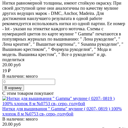
Нитки равномерной толщины, имеют стойкую окраску. При
своей доступной цене они аналогичны по качеству мулине
других ведущих марок - DMC, Anchor, Madeira. Для
достижения наилучшего результата в одной работе
рекомендуется использовать нитки из одной партии. Ее номер
- lot - указан на этикетке каждого моточка. Схемы с
нумерацией цветов по карте мулине " Gamma" печатаются в
популярных журналах по вышиванию: " Лена рукоделие", "
Лена креатив", " Вышитые картины", " Susanna рукоделие", "
Вышиваю крестиком", " Формула рукоделия", " Мода и
модель. Вышивка крестом", " Все о рукоделии" и др.
поделиться
20.00 руб
19
₽
В наличии:
много
В корзину
С этим товаром покупают
Нитки для вышивания " Gamma" мулине ( 0207- 0819 ) 100%
хлопок 8 м №0753 св- серо- голубой
В наличии:
много
20.00 руб