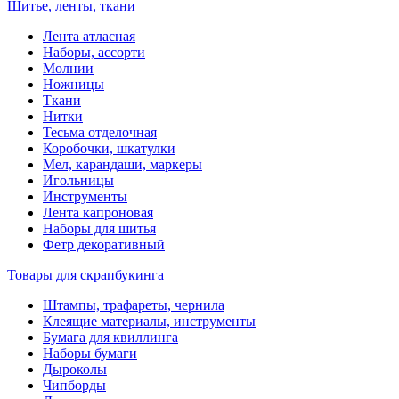
Шитье, ленты, ткани
Лента атласная
Наборы, ассорти
Молнии
Ножницы
Ткани
Нитки
Тесьма отделочная
Коробочки, шкатулки
Мел, карандаши, маркеры
Игольницы
Инструменты
Лента капроновая
Наборы для шитья
Фетр декоративный
Товары для скрапбукинга
Штампы, трафареты, чернила
Клеящие материалы, инструменты
Бумага для квиллинга
Наборы бумаги
Дыроколы
Чипборды