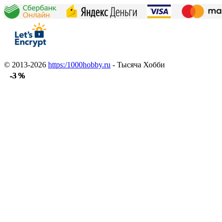
© 2013-2026
https:/1000hobby.ru
- Тысяча Хобби
-3 %
-3 %
-3 %
-3 %
-3 %
-3 %
-3 %
-3 %
-3 %
-3 %
-3 %
-3 %