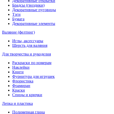
Декоративные открытки
Брадсы (гвоздики)
Декоративные пуговицы
Тэги
Бумага
Декоративные элементы
Валяние (фелтинг)
Иглы, аксессуары
Шерсть для валяния
Для творчества и рукоделия
Раскраски по номерам
Наклейки
Книги
Фурнитура для игрушек
Флористика
Фоамиран
Краски
Спицы и крючки
Лепка и пластика
Полимерная глина