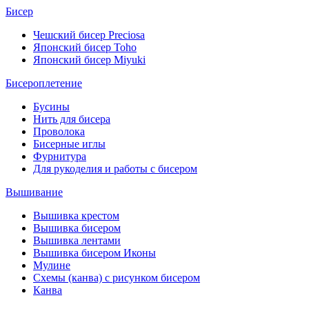
Бисер
Чешский бисер Preciosa
Японский бисер Toho
Японский бисер Miyuki
Бисероплетение
Бусины
Нить для бисера
Проволока
Бисерные иглы
Фурнитура
Для рукоделия и работы с бисером
Вышивание
Вышивка крестом
Вышивка бисером
Вышивка лентами
Вышивка бисером Иконы
Мулине
Схемы (канва) с рисунком бисером
Канва