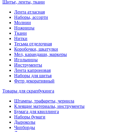
Шитье, ленты, ткани
Лента атласная
Наборы, ассорти
Молнии
Ножницы
Ткани
Нитки
Тесьма отделочная
Коробочки, шкатулки
Мел, карандаши, маркеры
Игольницы
Инструменты
Лента капроновая
Наборы для шитья
Фетр декоративный
Товары для скрапбукинга
Штампы, трафареты, чернила
Клеящие материалы, инструменты
Бумага для квиллинга
Наборы бумаги
Дыроколы
Чипборды