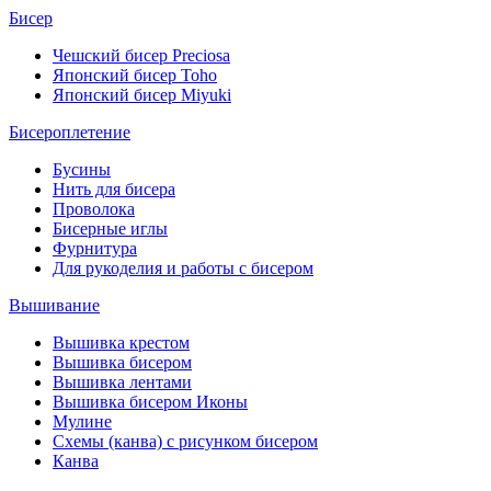
Бисер
Чешский бисер Preciosa
Японский бисер Toho
Японский бисер Miyuki
Бисероплетение
Бусины
Нить для бисера
Проволока
Бисерные иглы
Фурнитура
Для рукоделия и работы с бисером
Вышивание
Вышивка крестом
Вышивка бисером
Вышивка лентами
Вышивка бисером Иконы
Мулине
Схемы (канва) с рисунком бисером
Канва