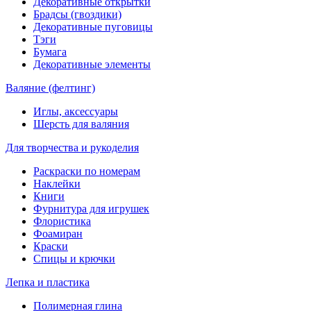
Декоративные открытки
Брадсы (гвоздики)
Декоративные пуговицы
Тэги
Бумага
Декоративные элементы
Валяние (фелтинг)
Иглы, аксессуары
Шерсть для валяния
Для творчества и рукоделия
Раскраски по номерам
Наклейки
Книги
Фурнитура для игрушек
Флористика
Фоамиран
Краски
Спицы и крючки
Лепка и пластика
Полимерная глина