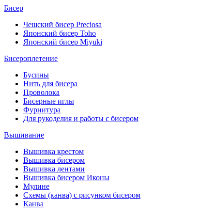
Бисер
Чешский бисер Preciosa
Японский бисер Toho
Японский бисер Miyuki
Бисероплетение
Бусины
Нить для бисера
Проволока
Бисерные иглы
Фурнитура
Для рукоделия и работы с бисером
Вышивание
Вышивка крестом
Вышивка бисером
Вышивка лентами
Вышивка бисером Иконы
Мулине
Схемы (канва) с рисунком бисером
Канва