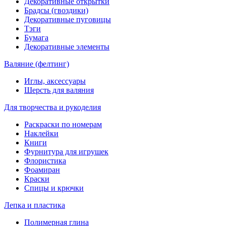
Декоративные открытки
Брадсы (гвоздики)
Декоративные пуговицы
Тэги
Бумага
Декоративные элементы
Валяние (фелтинг)
Иглы, аксессуары
Шерсть для валяния
Для творчества и рукоделия
Раскраски по номерам
Наклейки
Книги
Фурнитура для игрушек
Флористика
Фоамиран
Краски
Спицы и крючки
Лепка и пластика
Полимерная глина