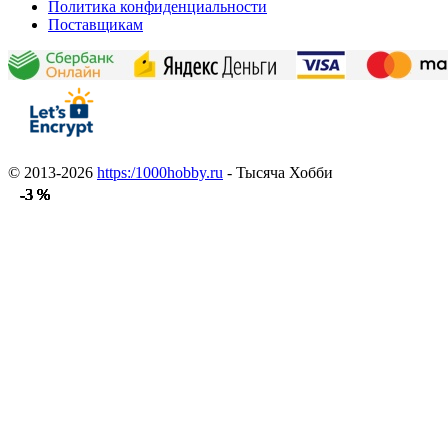
Политика конфиденциальности
Поставщикам
© 2013-2026
https:/1000hobby.ru
- Тысяча Хобби
-3 %
-3 %
-3 %
-3 %
-3 %
-3 %
-3 %
-3 %
-3 %
-3 %
-3 %
-3 %