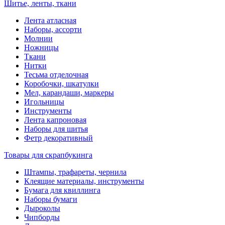
Шитье, ленты, ткани
Лента атласная
Наборы, ассорти
Молнии
Ножницы
Ткани
Нитки
Тесьма отделочная
Коробочки, шкатулки
Мел, карандаши, маркеры
Игольницы
Инструменты
Лента капроновая
Наборы для шитья
Фетр декоративный
Товары для скрапбукинга
Штампы, трафареты, чернила
Клеящие материалы, инструменты
Бумага для квиллинга
Наборы бумаги
Дыроколы
Чипборды