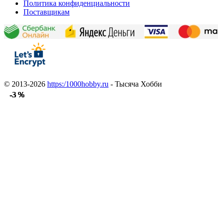
Политика конфиденциальности
Поставщикам
© 2013-2026
https:/1000hobby.ru
- Тысяча Хобби
-3 %
-3 %
-3 %
-3 %
-3 %
-3 %
-3 %
-3 %
-3 %
-3 %
-3 %
-3 %