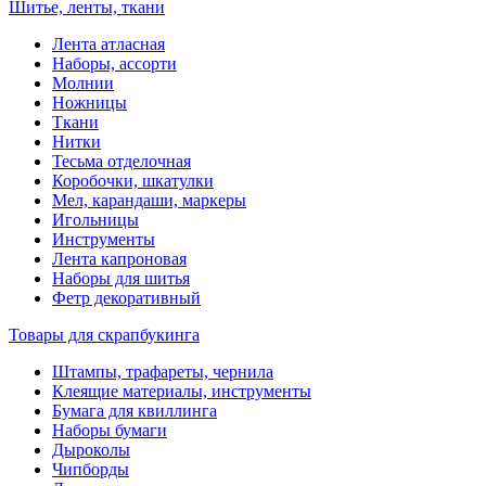
Шитье, ленты, ткани
Лента атласная
Наборы, ассорти
Молнии
Ножницы
Ткани
Нитки
Тесьма отделочная
Коробочки, шкатулки
Мел, карандаши, маркеры
Игольницы
Инструменты
Лента капроновая
Наборы для шитья
Фетр декоративный
Товары для скрапбукинга
Штампы, трафареты, чернила
Клеящие материалы, инструменты
Бумага для квиллинга
Наборы бумаги
Дыроколы
Чипборды