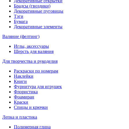
Декоративные открытки
Брадсы (гвоздики)
Декоративные пуговицы
Тэги
Бумага
Декоративные элементы
Валяние (фелтинг)
Иглы, аксессуары
Шерсть для валяния
Для творчества и рукоделия
Раскраски по номерам
Наклейки
Книги
Фурнитура для игрушек
Флористика
Фоамиран
Краски
Спицы и крючки
Лепка и пластика
Полимерная глина