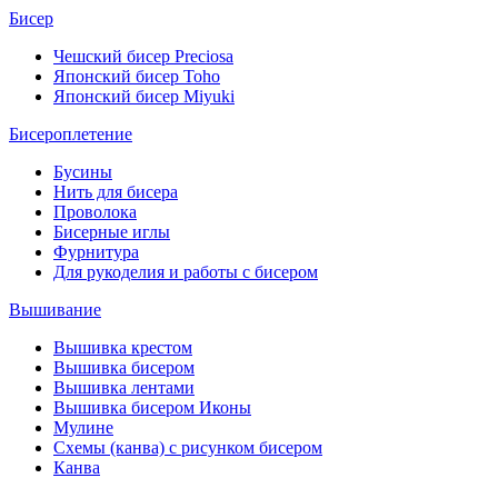
Бисер
Чешский бисер Preciosa
Японский бисер Toho
Японский бисер Miyuki
Бисероплетение
Бусины
Нить для бисера
Проволока
Бисерные иглы
Фурнитура
Для рукоделия и работы с бисером
Вышивание
Вышивка крестом
Вышивка бисером
Вышивка лентами
Вышивка бисером Иконы
Мулине
Схемы (канва) с рисунком бисером
Канва