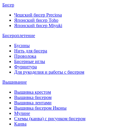
Бисер
Чешский бисер Preciosa
Японский бисер Toho
Японский бисер Miyuki
Бисероплетение
Бусины
Нить для бисера
Проволока
Бисерные иглы
Фурнитура
Для рукоделия и работы с бисером
Вышивание
Вышивка крестом
Вышивка бисером
Вышивка лентами
Вышивка бисером Иконы
Мулине
Схемы (канва) с рисунком бисером
Канва