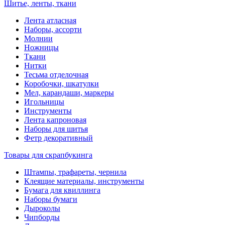
Шитье, ленты, ткани
Лента атласная
Наборы, ассорти
Молнии
Ножницы
Ткани
Нитки
Тесьма отделочная
Коробочки, шкатулки
Мел, карандаши, маркеры
Игольницы
Инструменты
Лента капроновая
Наборы для шитья
Фетр декоративный
Товары для скрапбукинга
Штампы, трафареты, чернила
Клеящие материалы, инструменты
Бумага для квиллинга
Наборы бумаги
Дыроколы
Чипборды