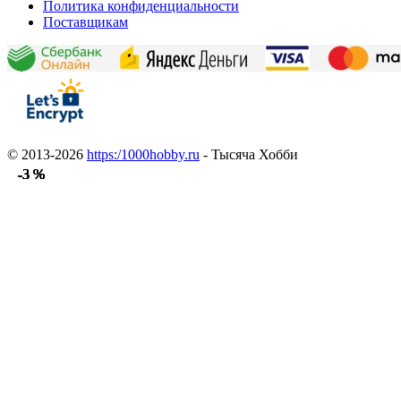
Политика конфиденциальности
Поставщикам
© 2013-2026
https:/1000hobby.ru
- Тысяча Хобби
-3 %
-3 %
-3 %
-3 %
-3 %
-3 %
-3 %
-3 %
-3 %
-3 %
-3 %
-3 %