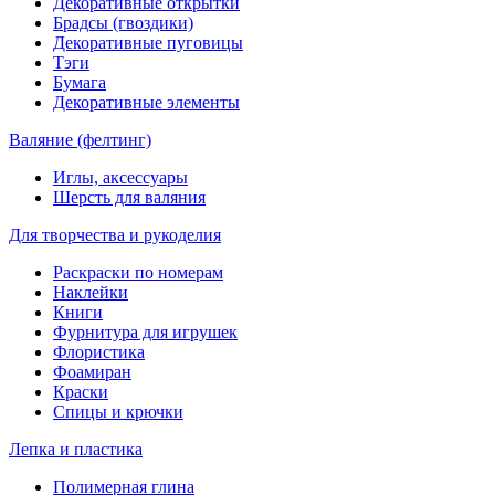
Декоративные открытки
Брадсы (гвоздики)
Декоративные пуговицы
Тэги
Бумага
Декоративные элементы
Валяние (фелтинг)
Иглы, аксессуары
Шерсть для валяния
Для творчества и рукоделия
Раскраски по номерам
Наклейки
Книги
Фурнитура для игрушек
Флористика
Фоамиран
Краски
Спицы и крючки
Лепка и пластика
Полимерная глина