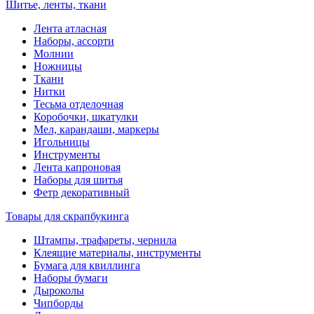
Шитье, ленты, ткани
Лента атласная
Наборы, ассорти
Молнии
Ножницы
Ткани
Нитки
Тесьма отделочная
Коробочки, шкатулки
Мел, карандаши, маркеры
Игольницы
Инструменты
Лента капроновая
Наборы для шитья
Фетр декоративный
Товары для скрапбукинга
Штампы, трафареты, чернила
Клеящие материалы, инструменты
Бумага для квиллинга
Наборы бумаги
Дыроколы
Чипборды