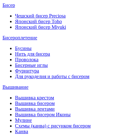
Бисер
Чешский бисер Preciosa
Японский бисер Toho
Японский бисер Miyuki
Бисероплетение
Бусины
Нить для бисера
Проволока
Бисерные иглы
Фурнитура
Для рукоделия и работы с бисером
Вышивание
Вышивка крестом
Вышивка бисером
Вышивка лентами
Вышивка бисером Иконы
Мулине
Схемы (канва) с рисунком бисером
Канва