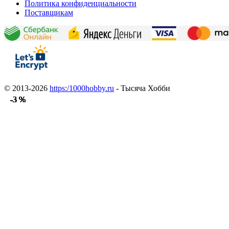
Политика конфиденциальности
Поставщикам
© 2013-2026
https:/1000hobby.ru
- Тысяча Хобби
-3 %
-3 %
-3 %
-3 %
-3 %
-3 %
-3 %
-3 %
-3 %
-3 %
-3 %
-3 %