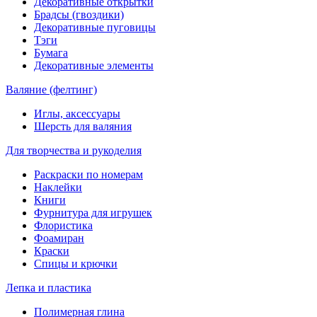
Декоративные открытки
Брадсы (гвоздики)
Декоративные пуговицы
Тэги
Бумага
Декоративные элементы
Валяние (фелтинг)
Иглы, аксессуары
Шерсть для валяния
Для творчества и рукоделия
Раскраски по номерам
Наклейки
Книги
Фурнитура для игрушек
Флористика
Фоамиран
Краски
Спицы и крючки
Лепка и пластика
Полимерная глина