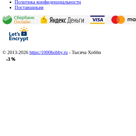
Политика конфиденциальности
Поставщикам
© 2013-2026
https:/1000hobby.ru
- Тысяча Хобби
-3 %
-3 %
-3 %
-3 %
-3 %
-3 %
-3 %
-3 %
-3 %
-3 %
-3 %
-3 %