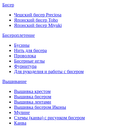
Бисер
Чешский бисер Preciosa
Японский бисер Toho
Японский бисер Miyuki
Бисероплетение
Бусины
Нить для бисера
Проволока
Бисерные иглы
Фурнитура
Для рукоделия и работы с бисером
Вышивание
Вышивка крестом
Вышивка бисером
Вышивка лентами
Вышивка бисером Иконы
Мулине
Схемы (канва) с рисунком бисером
Канва