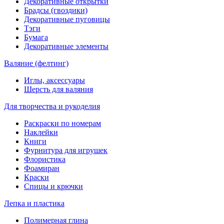
Декоративные открытки
Брадсы (гвоздики)
Декоративные пуговицы
Тэги
Бумага
Декоративные элементы
Валяние (фелтинг)
Иглы, аксессуары
Шерсть для валяния
Для творчества и рукоделия
Раскраски по номерам
Наклейки
Книги
Фурнитура для игрушек
Флористика
Фоамиран
Краски
Спицы и крючки
Лепка и пластика
Полимерная глина