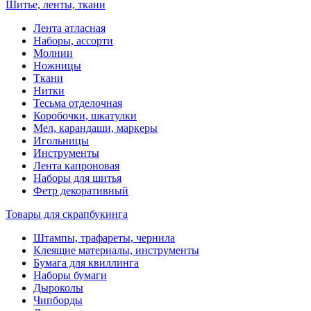
Шитье, ленты, ткани
Лента атласная
Наборы, ассорти
Молнии
Ножницы
Ткани
Нитки
Тесьма отделочная
Коробочки, шкатулки
Мел, карандаши, маркеры
Игольницы
Инструменты
Лента капроновая
Наборы для шитья
Фетр декоративный
Товары для скрапбукинга
Штампы, трафареты, чернила
Клеящие материалы, инструменты
Бумага для квиллинга
Наборы бумаги
Дыроколы
Чипборды