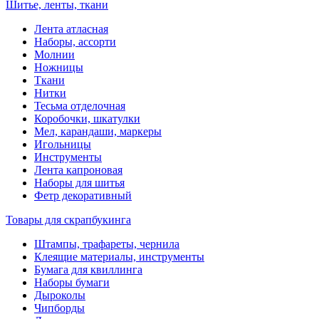
Шитье, ленты, ткани
Лента атласная
Наборы, ассорти
Молнии
Ножницы
Ткани
Нитки
Тесьма отделочная
Коробочки, шкатулки
Мел, карандаши, маркеры
Игольницы
Инструменты
Лента капроновая
Наборы для шитья
Фетр декоративный
Товары для скрапбукинга
Штампы, трафареты, чернила
Клеящие материалы, инструменты
Бумага для квиллинга
Наборы бумаги
Дыроколы
Чипборды