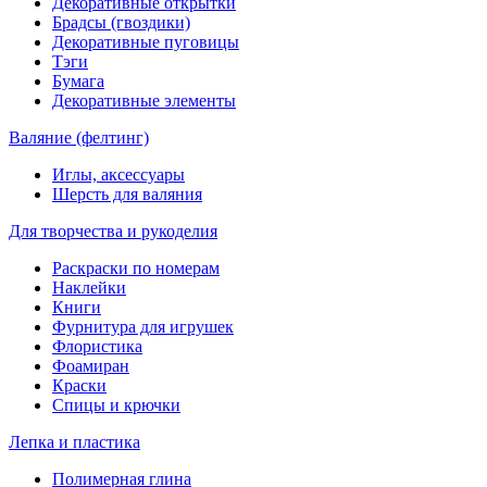
Декоративные открытки
Брадсы (гвоздики)
Декоративные пуговицы
Тэги
Бумага
Декоративные элементы
Валяние (фелтинг)
Иглы, аксессуары
Шерсть для валяния
Для творчества и рукоделия
Раскраски по номерам
Наклейки
Книги
Фурнитура для игрушек
Флористика
Фоамиран
Краски
Спицы и крючки
Лепка и пластика
Полимерная глина