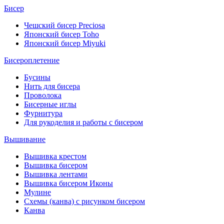
Бисер
Чешский бисер Preciosa
Японский бисер Toho
Японский бисер Miyuki
Бисероплетение
Бусины
Нить для бисера
Проволока
Бисерные иглы
Фурнитура
Для рукоделия и работы с бисером
Вышивание
Вышивка крестом
Вышивка бисером
Вышивка лентами
Вышивка бисером Иконы
Мулине
Схемы (канва) с рисунком бисером
Канва