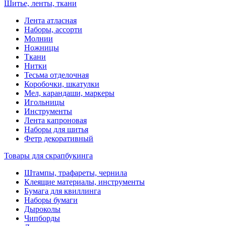
Шитье, ленты, ткани
Лента атласная
Наборы, ассорти
Молнии
Ножницы
Ткани
Нитки
Тесьма отделочная
Коробочки, шкатулки
Мел, карандаши, маркеры
Игольницы
Инструменты
Лента капроновая
Наборы для шитья
Фетр декоративный
Товары для скрапбукинга
Штампы, трафареты, чернила
Клеящие материалы, инструменты
Бумага для квиллинга
Наборы бумаги
Дыроколы
Чипборды