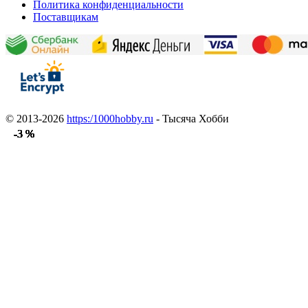
Политика конфиденциальности
Поставщикам
© 2013-2026
https:/1000hobby.ru
- Тысяча Хобби
-3 %
-3 %
-3 %
-3 %
-3 %
-3 %
-3 %
-3 %
-3 %
-3 %
-3 %
-3 %