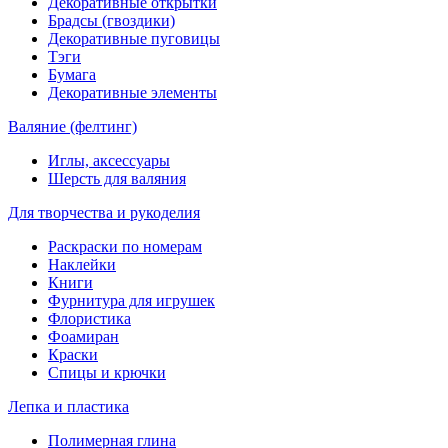
Декоративные открытки
Брадсы (гвоздики)
Декоративные пуговицы
Тэги
Бумага
Декоративные элементы
Валяние (фелтинг)
Иглы, аксессуары
Шерсть для валяния
Для творчества и рукоделия
Раскраски по номерам
Наклейки
Книги
Фурнитура для игрушек
Флористика
Фоамиран
Краски
Спицы и крючки
Лепка и пластика
Полимерная глина