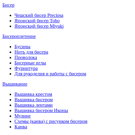
Бисер
Чешский бисер Preciosa
Японский бисер Toho
Японский бисер Miyuki
Бисероплетение
Бусины
Нить для бисера
Проволока
Бисерные иглы
Фурнитура
Для рукоделия и работы с бисером
Вышивание
Вышивка крестом
Вышивка бисером
Вышивка лентами
Вышивка бисером Иконы
Мулине
Схемы (канва) с рисунком бисером
Канва