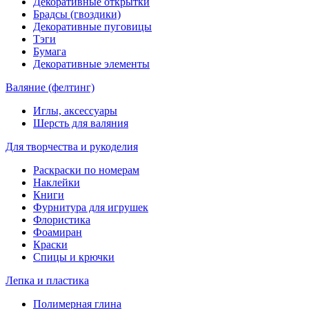
Декоративные открытки
Брадсы (гвоздики)
Декоративные пуговицы
Тэги
Бумага
Декоративные элементы
Валяние (фелтинг)
Иглы, аксессуары
Шерсть для валяния
Для творчества и рукоделия
Раскраски по номерам
Наклейки
Книги
Фурнитура для игрушек
Флористика
Фоамиран
Краски
Спицы и крючки
Лепка и пластика
Полимерная глина