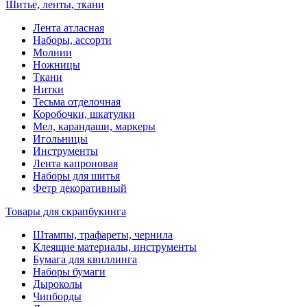
Шитье, ленты, ткани
Лента атласная
Наборы, ассорти
Молнии
Ножницы
Ткани
Нитки
Тесьма отделочная
Коробочки, шкатулки
Мел, карандаши, маркеры
Игольницы
Инструменты
Лента капроновая
Наборы для шитья
Фетр декоративный
Товары для скрапбукинга
Штампы, трафареты, чернила
Клеящие материалы, инструменты
Бумага для квиллинга
Наборы бумаги
Дыроколы
Чипборды