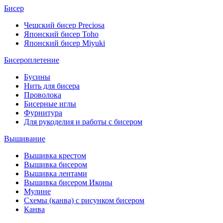
Бисер
Чешский бисер Preciosa
Японский бисер Toho
Японский бисер Miyuki
Бисероплетение
Бусины
Нить для бисера
Проволока
Бисерные иглы
Фурнитура
Для рукоделия и работы с бисером
Вышивание
Вышивка крестом
Вышивка бисером
Вышивка лентами
Вышивка бисером Иконы
Мулине
Схемы (канва) с рисунком бисером
Канва