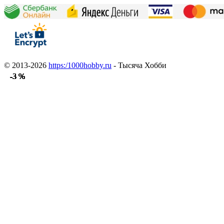
© 2013-2026
https:/1000hobby.ru
- Тысяча Хобби
-3 %
-3 %
-3 %
-3 %
-3 %
-3 %
-3 %
-3 %
-3 %
-3 %
-3 %
-3 %