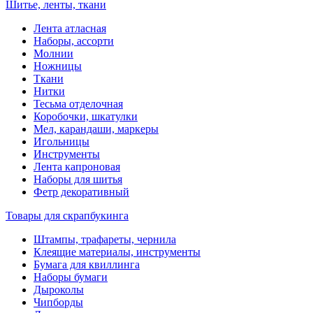
Шитье, ленты, ткани
Лента атласная
Наборы, ассорти
Молнии
Ножницы
Ткани
Нитки
Тесьма отделочная
Коробочки, шкатулки
Мел, карандаши, маркеры
Игольницы
Инструменты
Лента капроновая
Наборы для шитья
Фетр декоративный
Товары для скрапбукинга
Штампы, трафареты, чернила
Клеящие материалы, инструменты
Бумага для квиллинга
Наборы бумаги
Дыроколы
Чипборды