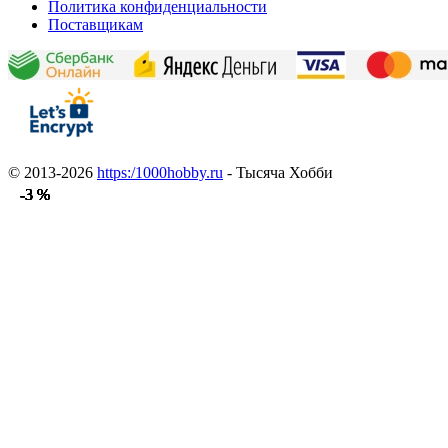
Политика конфиденциальности
Поставщикам
© 2013-2026
https:/1000hobby.ru
- Тысяча Хобби
-3 %
-3 %
-3 %
-3 %
-3 %
-3 %
-3 %
-3 %
-3 %
-3 %
-3 %
-3 %