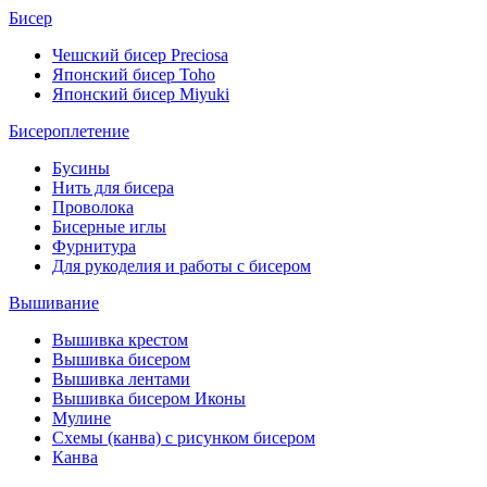
Бисер
Чешский бисер Preciosa
Японский бисер Toho
Японский бисер Miyuki
Бисероплетение
Бусины
Нить для бисера
Проволока
Бисерные иглы
Фурнитура
Для рукоделия и работы с бисером
Вышивание
Вышивка крестом
Вышивка бисером
Вышивка лентами
Вышивка бисером Иконы
Мулине
Схемы (канва) с рисунком бисером
Канва