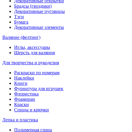
Декоративные открытки
Брадсы (гвоздики)
Декоративные пуговицы
Тэги
Бумага
Декоративные элементы
Валяние (фелтинг)
Иглы, аксессуары
Шерсть для валяния
Для творчества и рукоделия
Раскраски по номерам
Наклейки
Книги
Фурнитура для игрушек
Флористика
Фоамиран
Краски
Спицы и крючки
Лепка и пластика
Полимерная глина