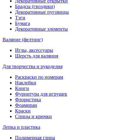
Декоративные открытки
Брадсы (гвоздики)
Декоративные пуговицы
Тэги
Бумага
Декоративные элементы
Валяние (фелтинг)
Иглы, аксессуары
Шерсть для валяния
Для творчества и рукоделия
Раскраски по номерам
Наклейки
Книги
Фурнитура для игрушек
Флористика
Фоамиран
Краски
Спицы и крючки
Лепка и пластика
Полимерная глина