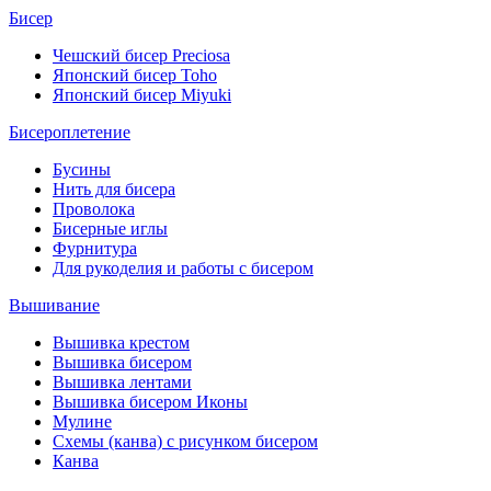
Бисер
Чешский бисер Preciosa
Японский бисер Toho
Японский бисер Miyuki
Бисероплетение
Бусины
Нить для бисера
Проволока
Бисерные иглы
Фурнитура
Для рукоделия и работы с бисером
Вышивание
Вышивка крестом
Вышивка бисером
Вышивка лентами
Вышивка бисером Иконы
Мулине
Схемы (канва) с рисунком бисером
Канва