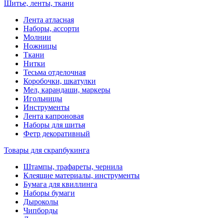
Шитье, ленты, ткани
Лента атласная
Наборы, ассорти
Молнии
Ножницы
Ткани
Нитки
Тесьма отделочная
Коробочки, шкатулки
Мел, карандаши, маркеры
Игольницы
Инструменты
Лента капроновая
Наборы для шитья
Фетр декоративный
Товары для скрапбукинга
Штампы, трафареты, чернила
Клеящие материалы, инструменты
Бумага для квиллинга
Наборы бумаги
Дыроколы
Чипборды