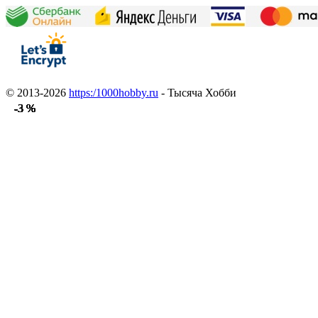
© 2013-2026
https:/1000hobby.ru
- Тысяча Хобби
-3 %
-3 %
-3 %
-3 %
-3 %
-3 %
-3 %
-3 %
-3 %
-3 %
-3 %
-3 %