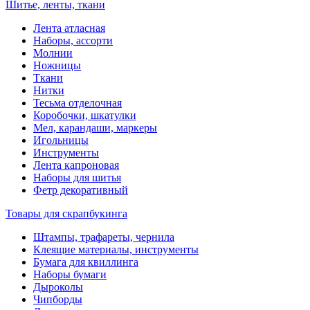
Шитье, ленты, ткани
Лента атласная
Наборы, ассорти
Молнии
Ножницы
Ткани
Нитки
Тесьма отделочная
Коробочки, шкатулки
Мел, карандаши, маркеры
Игольницы
Инструменты
Лента капроновая
Наборы для шитья
Фетр декоративный
Товары для скрапбукинга
Штампы, трафареты, чернила
Клеящие материалы, инструменты
Бумага для квиллинга
Наборы бумаги
Дыроколы
Чипборды