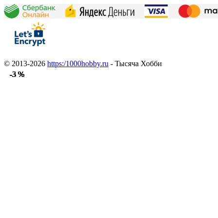
© 2013-2026
https:/1000hobby.ru
- Тысяча Хобби
-3 %
-3 %
-3 %
-3 %
-3 %
-3 %
-3 %
-3 %
-3 %
-3 %
-3 %
-3 %