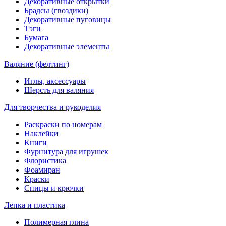
Декоративные открытки
Брадсы (гвоздики)
Декоративные пуговицы
Тэги
Бумага
Декоративные элементы
Валяние (фелтинг)
Иглы, аксессуары
Шерсть для валяния
Для творчества и рукоделия
Раскраски по номерам
Наклейки
Книги
Фурнитура для игрушек
Флористика
Фоамиран
Краски
Спицы и крючки
Лепка и пластика
Полимерная глина