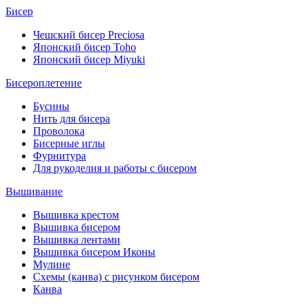
Бисер
Чешский бисер Preciosa
Японский бисер Toho
Японский бисер Miyuki
Бисероплетение
Бусины
Нить для бисера
Проволока
Бисерные иглы
Фурнитура
Для рукоделия и работы с бисером
Вышивание
Вышивка крестом
Вышивка бисером
Вышивка лентами
Вышивка бисером Иконы
Мулине
Схемы (канва) с рисунком бисером
Канва