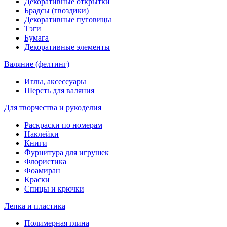
Декоративные открытки
Брадсы (гвоздики)
Декоративные пуговицы
Тэги
Бумага
Декоративные элементы
Валяние (фелтинг)
Иглы, аксессуары
Шерсть для валяния
Для творчества и рукоделия
Раскраски по номерам
Наклейки
Книги
Фурнитура для игрушек
Флористика
Фоамиран
Краски
Спицы и крючки
Лепка и пластика
Полимерная глина