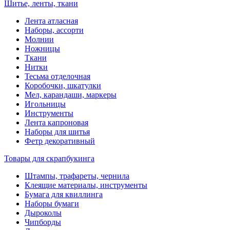
Шитье, ленты, ткани
Лента атласная
Наборы, ассорти
Молнии
Ножницы
Ткани
Нитки
Тесьма отделочная
Коробочки, шкатулки
Мел, карандаши, маркеры
Игольницы
Инструменты
Лента капроновая
Наборы для шитья
Фетр декоративный
Товары для скрапбукинга
Штампы, трафареты, чернила
Клеящие материалы, инструменты
Бумага для квиллинга
Наборы бумаги
Дыроколы
Чипборды