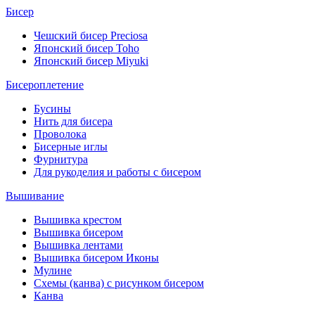
Бисер
Чешский бисер Preciosa
Японский бисер Toho
Японский бисер Miyuki
Бисероплетение
Бусины
Нить для бисера
Проволока
Бисерные иглы
Фурнитура
Для рукоделия и работы с бисером
Вышивание
Вышивка крестом
Вышивка бисером
Вышивка лентами
Вышивка бисером Иконы
Мулине
Схемы (канва) с рисунком бисером
Канва