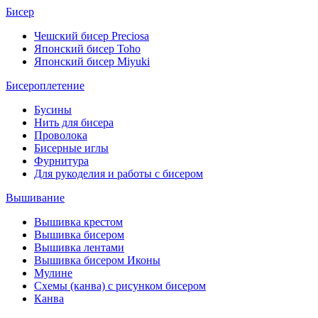
Бисер
Чешский бисер Preciosa
Японский бисер Toho
Японский бисер Miyuki
Бисероплетение
Бусины
Нить для бисера
Проволока
Бисерные иглы
Фурнитура
Для рукоделия и работы с бисером
Вышивание
Вышивка крестом
Вышивка бисером
Вышивка лентами
Вышивка бисером Иконы
Мулине
Схемы (канва) с рисунком бисером
Канва