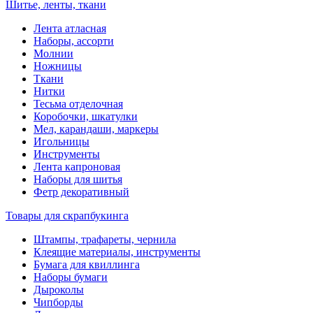
Шитье, ленты, ткани
Лента атласная
Наборы, ассорти
Молнии
Ножницы
Ткани
Нитки
Тесьма отделочная
Коробочки, шкатулки
Мел, карандаши, маркеры
Игольницы
Инструменты
Лента капроновая
Наборы для шитья
Фетр декоративный
Товары для скрапбукинга
Штампы, трафареты, чернила
Клеящие материалы, инструменты
Бумага для квиллинга
Наборы бумаги
Дыроколы
Чипборды