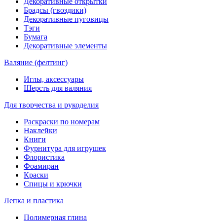
Декоративные открытки
Брадсы (гвоздики)
Декоративные пуговицы
Тэги
Бумага
Декоративные элементы
Валяние (фелтинг)
Иглы, аксессуары
Шерсть для валяния
Для творчества и рукоделия
Раскраски по номерам
Наклейки
Книги
Фурнитура для игрушек
Флористика
Фоамиран
Краски
Спицы и крючки
Лепка и пластика
Полимерная глина