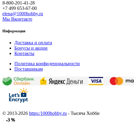
8-800-201-41-28
+7 499 653-67-00
elena@1000hobby.ru
Мы Вконтакте
Информация
Доставка и оплата
Бонусы и акции
Контакты
Политика конфиденциальности
Поставщикам
© 2013-2026
https:/1000hobby.ru
- Тысяча Хобби
-3 %
-3 %
-3 %
-3 %
-3 %
-3 %
-3 %
-3 %
-3 %
-3 %
-3 %
-3 %