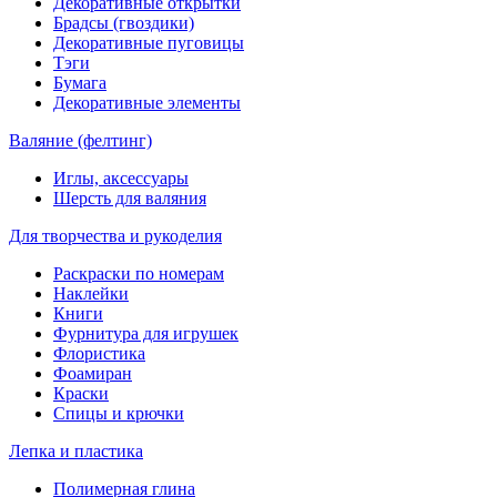
Декоративные открытки
Брадсы (гвоздики)
Декоративные пуговицы
Тэги
Бумага
Декоративные элементы
Валяние (фелтинг)
Иглы, аксессуары
Шерсть для валяния
Для творчества и рукоделия
Раскраски по номерам
Наклейки
Книги
Фурнитура для игрушек
Флористика
Фоамиран
Краски
Спицы и крючки
Лепка и пластика
Полимерная глина