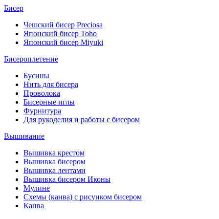
Бисер
Чешский бисер Preciosa
Японский бисер Toho
Японский бисер Miyuki
Бисероплетение
Бусины
Нить для бисера
Проволока
Бисерные иглы
Фурнитура
Для рукоделия и работы с бисером
Вышивание
Вышивка крестом
Вышивка бисером
Вышивка лентами
Вышивка бисером Иконы
Мулине
Схемы (канва) с рисунком бисером
Канва