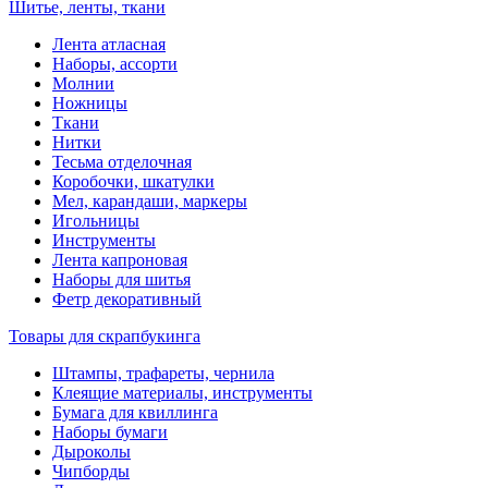
Шитье, ленты, ткани
Лента атласная
Наборы, ассорти
Молнии
Ножницы
Ткани
Нитки
Тесьма отделочная
Коробочки, шкатулки
Мел, карандаши, маркеры
Игольницы
Инструменты
Лента капроновая
Наборы для шитья
Фетр декоративный
Товары для скрапбукинга
Штампы, трафареты, чернила
Клеящие материалы, инструменты
Бумага для квиллинга
Наборы бумаги
Дыроколы
Чипборды